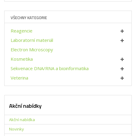
ž
ý
i
i
š
t
t
i
p
VŠECHNY KATEGORIE
m
t
o
n
m
č
o
n
Reagencie
e
ž
o
t
Laboratorní materiál
s
ž
t
s
Electron Microscopy
v
t
Kosmetika
í
v
í
Sekvenace DNA/RNA a bioinformatika
Veterina
Akční nabídky
Akční nabídka
Novinky