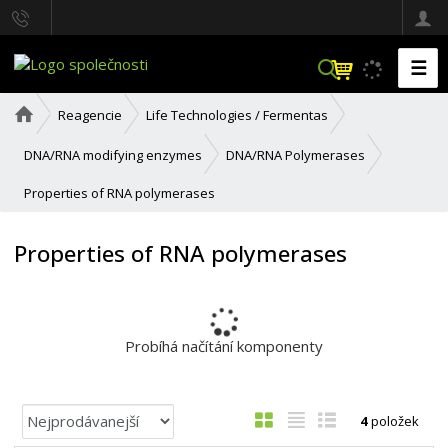
☰
V
y
h
Ú
Reagencie
Life Technologies / Fermentas
l
v
o
e
DNA/RNA modifying enzymes
DNA/RNA Polymerases
d
d
n
a
Properties of RNA polymerases
í
t
s
t
Properties of RNA polymerases
r
a
n
a
Probíhá načítání komponenty
Ř
O
T
Ř
4
položek
a
b
a
á
z