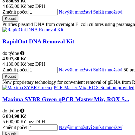
5 886,65 Kč
4 865,00 Kč bez DPH
Změnit počet
Navýšit množství
Snížit množství
Koupit
Purifies plasmid DNA from overnight E. coli cultures using paramagne
RapidOut DNA Removal Kit
do týdne
4 997,30 Kč
4 130,00 Kč bez DPH
Změnit počet
Navýšit množství
Snížit množství
50 pr
Koupit
New proprietary technology for convenient removal of gDNA from RN
Maxima SYBR Green qPCR Master Mix, ROX S...
do týdne
6 884,90 Kč
5 690,00 Kč bez DPH
Změnit počet
Navýšit množství
Snížit množství
Koupit