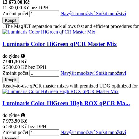
13 673,00 Kč
11 300,00 Kč bez DPH
Změnit počet
Navýšit množství
Snížit množství
Koupit
. The MagJET separation rack allows fast and efficient procedures for
Luminaris Color HiGreen qPCR Master Mix
do týdne
7 901,30 Kč
6 530,00 Kč bez DPH
Změnit počet
Navýšit množství
Snížit množství
Koupit
Ready-to-use qPCR master mixes with premixed UDG optimized for
Luminaris Color HiGreen High ROX qPCR Ma...
do týdne
7 973,90 Kč
6 590,00 Kč bez DPH
Změnit počet
Navýšit množství
Snížit množství