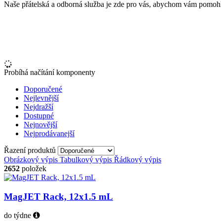
Naše přátelská a odborná služba je zde pro vás, abychom vám pomohli 
Probíhá načítání komponenty
Doporučené
Nejlevnější
Nejdražší
Dostupné
Nejnovější
Nejprodávanejší
Řazení produktů
Obrázkový výpis
Tabulkový výpis
Řádkový výpis
2652
položek
MagJET Rack, 12x1.5 mL
do týdne