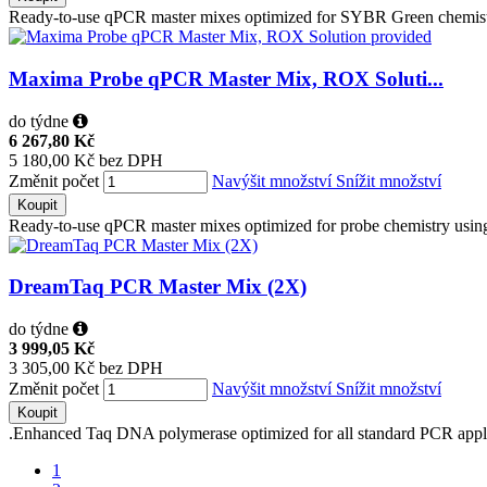
Ready-to-use qPCR master mixes optimized for SYBR Green chemistry
Maxima Probe qPCR Master Mix, ROX Soluti...
do týdne
6 267,80 Kč
5 180,00 Kč bez DPH
Změnit počet
Navýšit množství
Snížit množství
Koupit
Ready-to-use qPCR master mixes optimized for probe chemistry using 
DreamTaq PCR Master Mix (2X)
do týdne
3 999,05 Kč
3 305,00 Kč bez DPH
Změnit počet
Navýšit množství
Snížit množství
Koupit
.Enhanced Taq DNA polymerase optimized for all standard PCR applic
1