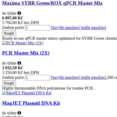
Maxima SYBR Green/ROX qPCR Master Mix
do týdne
6 897,00 Kč
5 700,00 Kč bez DPH
Změnit počet
Navýšit množství
Snížit množství
Koupit
Ready-to-use qPCR master mixes optimized for SYBR Green chemistry
PCR Master Mix (2X)
do týdne
3 932,50 Kč
3 250,00 Kč bez DPH
Změnit počet
Navýšit množství
Snížit množství
200 r
Koupit
Highly thermostable DNA polymerase for routine PCR. .
MagJET Plasmid DNA Kit
do týdne