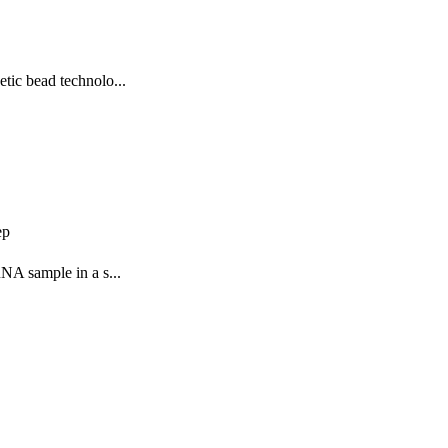
tic bead technolo...
ep
A sample in a s...