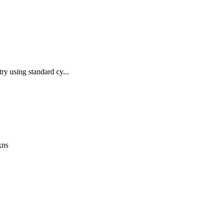
 using standard cy...
xns