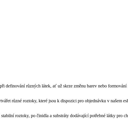
při definování různých látek, ať už skrze změnu barev nebo formování 
tvářet různé roztoky, které jsou k dispozici pro objednávku v našem e
stabilní roztoky, po činidla a substráty dodávající potřebné látky pro 
nut, což vám ušetří cenný čas.