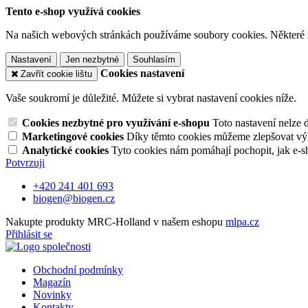
Tento e-shop využívá cookies
Na našich webových stránkách používáme soubory cookies. Některé z n
Nastavení
Jen nezbytné
Souhlasím
Cookies nastavení
Zavřít cookie lištu
Vaše soukromí je důležité. Můžete si vybrat nastavení cookies níže.
Cookies nezbytné pro využívání e-shopu
Toto nastavení nelze 
Marketingové cookies
Díky těmto cookies můžeme zlepšovat výko
Analytické cookies
Tyto cookies nám pomáhají pochopit, jak e-s
Potvrzuji
+420 241 401 693
biogen@biogen.cz
Nakupte produkty MRC-Holland v našem eshopu
mlpa.cz
Přihlásit se
Obchodní podmínky
Magazín
Novinky
Kontakty