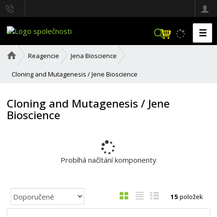
☰
V
y
h
Ú
Reagencie
Jena Bioscience
l
v
o
e
Cloning and Mutagenesis / Jene Bioscience
d
d
n
a
í
Cloning and Mutagenesis / Jene
t
s
Bioscience
t
r
a
n
a
Probíhá načítání komponenty
Ř
O
T
Ř
15
položek
a
b
a
á
z
r
b
d