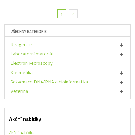
i
i
š
t
t
i
p
2
1
m
t
o
n
m
č
o
n
e
VŠECHNY KATEGORIE
ž
o
t
s
ž
Reagencie
t
s
v
t
Laboratorní materiál
í
v
Electron Microscopy
í
Kosmetika
Sekvenace DNA/RNA a bioinformatika
Veterina
Akční nabídky
Akční nabídka