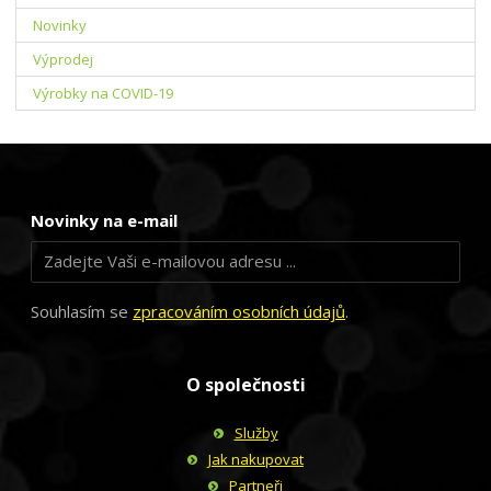
Novinky
Výprodej
Výrobky na COVID-19
Novinky na e-mail
Souhlasím se
zpracováním osobních údajů
.
O společnosti
Služby
Jak nakupovat
Partneři