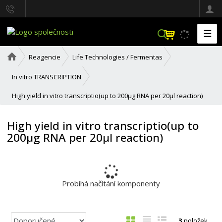
☰
V
y
h
Ú
Reagencie
Life Technologies / Fermentas
l
v
o
e
In vitro TRANSCRIPTION
d
d
n
a
High yield in vitro transcriptio(up to 200µg RNA per 20µl reaction)
í
t
s
t
High yield in vitro transcriptio(up to
r
200µg RNA per 20µl reaction)
a
n
a
Probíhá načítání komponenty
Ř
O
T
Ř
3
položek