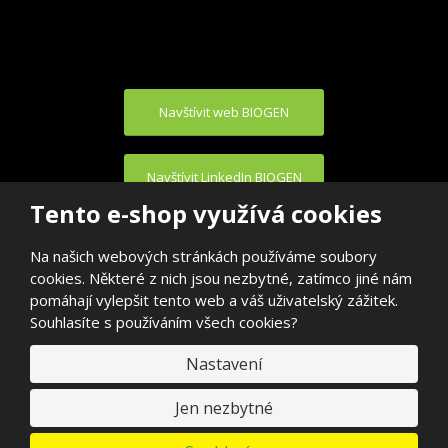
Navštívit web BIOGEN
Navštívit LinkedIn BIOGEN
Tento e-shop využívá cookies
Na našich webových stránkách používáme soubory
cookies. Některé z nich jsou nezbytné, zatímco jiné nám
pomáhají vylepšit tento web a váš uživatelský zážitek.
Souhlasíte s používáním všech cookies?
© 2026, BIOGEN PRAHA s.r.o.
E
Nastavení
VYROBILA
B
R
Á
N
Jen nezbytné
A
.
C