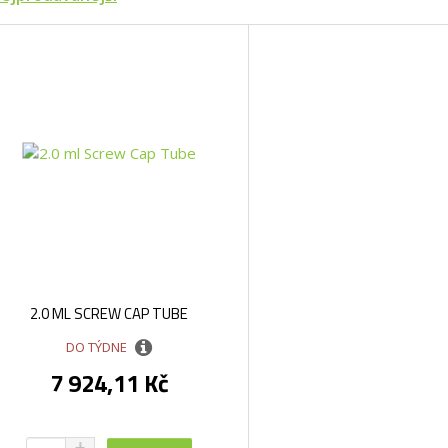
2.0 ML SCREW CAP TUBE
DO TÝDNE
7 924,11 Kč
N
Z