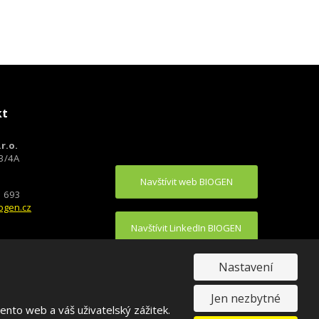
kt
r.o.
93/4A
Navštívit web BIOGEN
1 693
ogen.cz
Navštívit LinkedIn BIOGEN
Nastavení
Jen nezbytné
nto web a váš uživatelský zážitek.