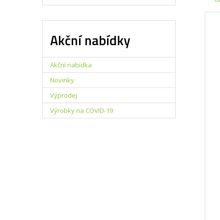
Ř
a
z
Akční nabídky
e
n
í
Akční nabídka
p
r
Novinky
o
Výprodej
d
u
Výrobky na COVID-19
k
t
ů