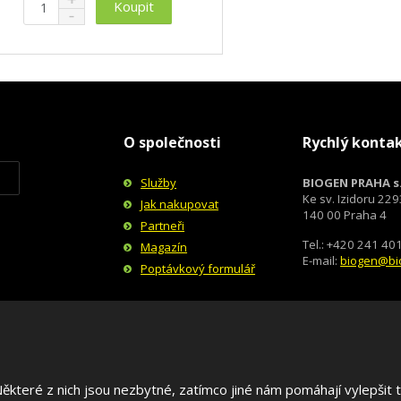
Koupit
S
a
m
ě
n
v
n
í
ý
i
ž
š
t
i
i
p
t
t
o
m
m
č
n
n
O společnosti
Rychlý konta
e
o
o
t
ž
ž
Služby
BIOGEN PRAHA s.
s
s
Ke sv. Izidoru 22
Jak nakupovat
t
t
140 00 Praha 4
Partneři
v
v
Tel.: +420 241 40
í
í
Magazín
E-mail:
biogen@bi
Poptávkový formulář
teré z nich jsou nezbytné, zatímco jiné nám pomáhají vylepšit te