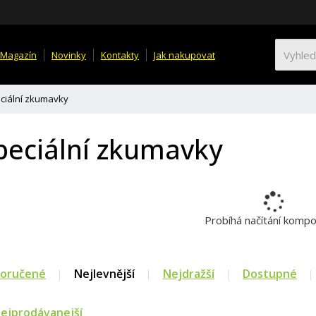
Magazín
Novinky
Kontakty
Jak nakupovat
ciální zkumavky
peciální zkumavky
Probíhá načítání komp
oručené
Nejlevnější
Nejdražší
Dostupné
ejprodávanejší