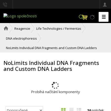
☰
V
y
h
Ú
Reagencie
Life Technologies / Fermentas
l
v
o
e
DNA electrophoresis
d
d
n
a
NoLimits Individual DNA Fragments and Custom DNA Ladders
í
t
s
t
NoLimits Individual DNA Fragments
r
and Custom DNA Ladders
a
n
a
Probíhá načítání komponenty
Ř
O
T
Ř
36
položek