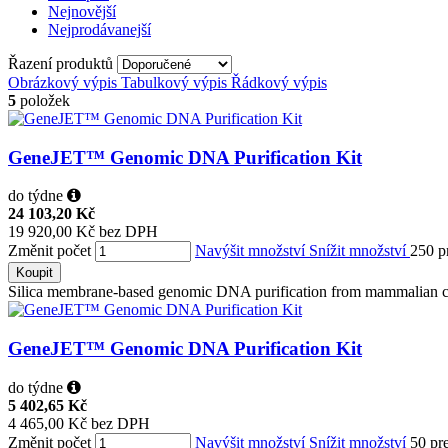
Nejnovější
Nejprodávanejší
Řazení produktů
Obrázkový výpis
Tabulkový výpis
Řádkový výpis
5
položek
GeneJET™ Genomic DNA Purification Kit
do týdne
24 103,20 Kč
19 920,00 Kč bez DPH
Změnit počet
Navýšit množství
Snížit množství
250 p
Koupit
Silica membrane-based genomic DNA purification from mammalian cell
GeneJET™ Genomic DNA Purification Kit
do týdne
5 402,65 Kč
4 465,00 Kč bez DPH
Změnit počet
Navýšit množství
Snížit množství
50 pr