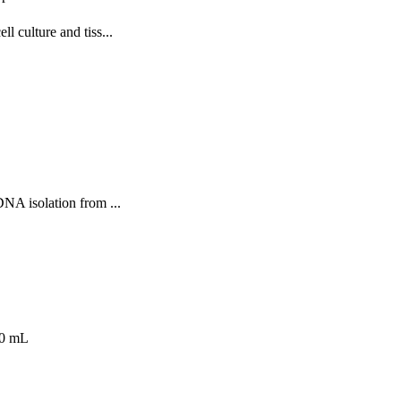
 culture and tiss...
NA isolation from ...
.0 mL