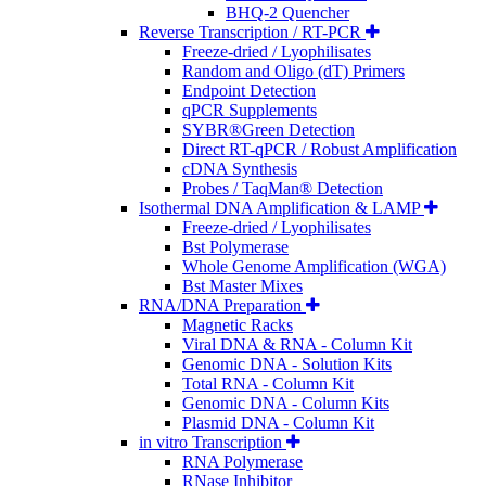
BHQ-2 Quencher
Reverse Transcription / RT-PCR
Freeze-dried / Lyophilisates
Random and Oligo (dT) Primers
Endpoint Detection
qPCR Supplements
SYBR®Green Detection
Direct RT-qPCR / Robust Amplification
cDNA Synthesis
Probes / TaqMan® Detection
Isothermal DNA Amplification & LAMP
Freeze-dried / Lyophilisates
Bst Polymerase
Whole Genome Amplification (WGA)
Bst Master Mixes
RNA/DNA Preparation
Magnetic Racks
Viral DNA & RNA - Column Kit
Genomic DNA - Solution Kits
Total RNA - Column Kit
Genomic DNA - Column Kits
Plasmid DNA - Column Kit
in vitro Transcription
RNA Polymerase
RNase Inhibitor