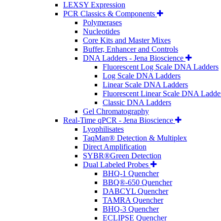
LEXSY Expression
PCR Classics & Components
Polymerases
Nucleotides
Core Kits and Master Mixes
Buffer, Enhancer and Controls
DNA Ladders - Jena Bioscience
Fluorescent Log Scale DNA Ladders
Log Scale DNA Ladders
Linear Scale DNA Ladders
Fluorescent Linear Scale DNA Ladde
Classic DNA Ladders
Gel Chromatography
Real-Time qPCR - Jena Bioscience
Lyophilisates
TaqMan® Detection & Multiplex
Direct Amplification
SYBR®Green Detection
Dual Labeled Probes
BHQ-1 Quencher
BBQ®-650 Quencher
DABCYL Quencher
TAMRA Quencher
BHQ-3 Quencher
ECLIPSE Quencher