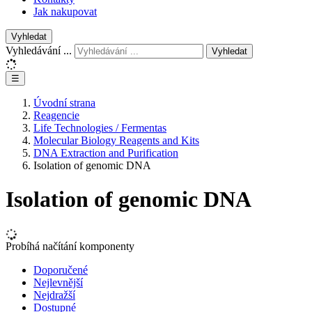
Jak nakupovat
Vyhledat
Vyhledávání ...
Vyhledat
☰
Úvodní strana
Reagencie
Life Technologies / Fermentas
Molecular Biology Reagents and Kits
DNA Extraction and Purification
Isolation of genomic DNA
Isolation of genomic DNA
Probíhá načítání komponenty
Doporučené
Nejlevnější
Nejdražší
Dostupné