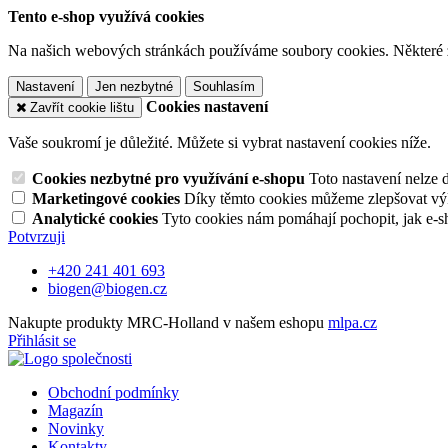
Tento e-shop využívá cookies
Na našich webových stránkách používáme soubory cookies. Některé z n
Nastavení
Jen nezbytné
Souhlasím
Cookies nastavení
Zavřít cookie lištu
Vaše soukromí je důležité. Můžete si vybrat nastavení cookies níže.
Cookies nezbytné pro využívání e-shopu
Toto nastavení nelze 
Marketingové cookies
Díky těmto cookies můžeme zlepšovat výko
Analytické cookies
Tyto cookies nám pomáhají pochopit, jak e-s
Potvrzuji
+420 241 401 693
biogen@biogen.cz
Nakupte produkty MRC-Holland v našem eshopu
mlpa.cz
Přihlásit se
Obchodní podmínky
Magazín
Novinky
Kontakty