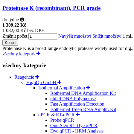
Proteinase K (recombinant), PCR grade
do týdne
1 309,22 Kč
1 082,00 Kč bez DPH
Změnit počet
Navýšit množství
Snížit množství
1 mL
Koupit
Proteinase K is a broad-range endolytic protease widely used for dig..
všechny kategorie
všechny kategorie
Reagencie
HighQu GmbH
Isothermal Amplification
Isothermal DNA Amplification Kit
phi29 DNA Polymerase
Fast Amplification Detection
Isothermal 1Step RNA Amplif. Kit
qPCR & RT-qPCR
Probe qPCR
One-Step RT Dye qPCR
Dye qPCR - HRM Analysis