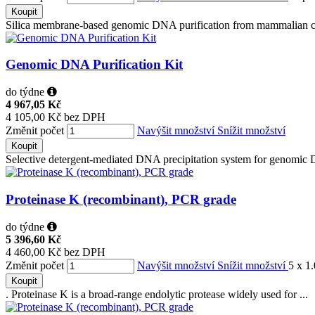
Koupit
Silica membrane-based genomic DNA purification from mammalian cell
Genomic DNA Purification Kit
do týdne
4 967,05 Kč
4 105,00 Kč bez DPH
Změnit počet
Navýšit množství
Snížit množství
Koupit
Selective detergent-mediated DNA precipitation system for genomic D
Proteinase K (recombinant), PCR grade
do týdne
5 396,60 Kč
4 460,00 Kč bez DPH
Změnit počet
Navýšit množství
Snížit množství
5 x 1
Koupit
. Proteinase K is a broad-range endolytic protease widely used for ...