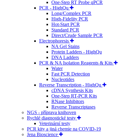
One-Step RT Probe qPCR
PCR - HighQu
Long/Complex PCR
High-Fidelity PCR
Hot-Start PCR
Standard PCR
Direct/Crude Sample PCR
Electrophoresis
NA Gel Stains
Protein Ladders - HighQu
DNA Ladders
PCR & NA Isolation Reagents & Kits
Water
Fast PCR Detection
Nucleotides
Reverse Transcription - HighQu
cDNA Synthesis Kits
One-Step RT-PCR Kits
RNase Inhibitors
Reverse Transcriptases
NGS - příprava knihoven
Rychlé diagnostické testy
Veterinární testy
PCR kity a jiná chemie na COVID-19
Jena Bioscience