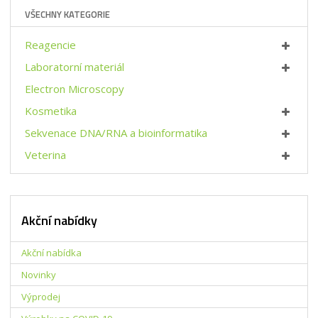
t
i
p
VŠECHNY KATEGORIE
m
t
o
n
m
č
o
n
Reagencie
e
ž
o
t
Laboratorní materiál
s
ž
t
s
Electron Microscopy
v
t
Kosmetika
í
v
í
Sekvenace DNA/RNA a bioinformatika
Veterina
Akční nabídky
Akční nabídka
Novinky
Výprodej