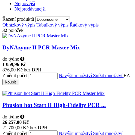
Nejnovější
Nejprodávanejší
Řazení produktů
Obrázkový výpis
Tabulkový výpis
Řádkový výpis
32
položek
DyNAzyme II PCR Master Mix
do týdne
1 059,96 Kč
876,00 Kč bez DPH
Změnit počet
Navýšit množství
Snížit množství
EA
Koupit
.
Phusion hot Start II High-Fidelity PCR ...
do týdne
26 257,00 Kč
21 700,00 Kč bez DPH
Změnit počet
Navýšit množství
Snížit množství