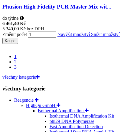
Phusion High Fidelity PCR Master Mix wit...
do týdne
6 461,40 Kč
5 340,00 Kč bez DPH
Změnit počet
Navýšit množství
Snížit množství
Koupit
.
1
2
3
všechny kategorie
všechny kategorie
Reagencie
HighQu GmbH
Isothermal Amplification
Isothermal DNA Amplification Kit
phi29 DNA Polymerase
Fast Amplification Detection
Isothermal 1Step RNA Amplif. Kit