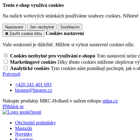
Tento e-shop využívá cookies
Na našich webových stránkách používáme soubory cookies. Některé z n
Nastavení
Jen nezbytné
Souhlasím
Cookies nastavení
Zavřít cookie lištu
Vaše soukromí je důležité. Můžete si vybrat nastavení cookies níže.
Cookies nezbytné pro využívání e-shopu
Toto nastavení nelze 
Marketingové cookies
Díky těmto cookies můžeme zlepšovat výko
Analytické cookies
Tyto cookies nám pomáhají pochopit, jak e-s
Potvrzuji
+420 241 401 693
biogen@biogen.cz
Nakupte produkty MRC-Holland v našem eshopu
mlpa.cz
Přihlásit se
Obchodní podmínky
Magazín
Novinky
Kontakty