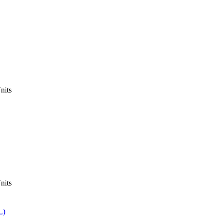
nits
nits