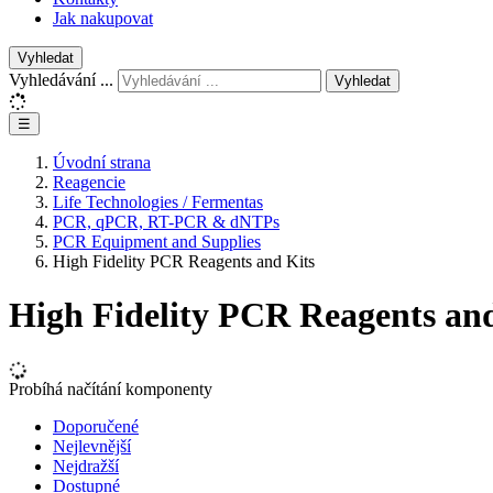
Jak nakupovat
Vyhledat
Vyhledávání ...
Vyhledat
☰
Úvodní strana
Reagencie
Life Technologies / Fermentas
PCR, qPCR, RT-PCR & dNTPs
PCR Equipment and Supplies
High Fidelity PCR Reagents and Kits
High Fidelity PCR Reagents and
Probíhá načítání komponenty
Doporučené
Nejlevnější
Nejdražší
Dostupné