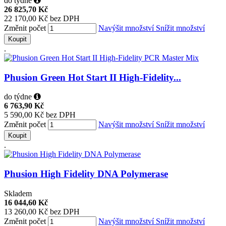
do týdne
26 825,70 Kč
22 170,00 Kč bez DPH
Změnit počet
Navýšit množství
Snížit množství
Koupit
.
Phusion Green Hot Start II High-Fidelity...
do týdne
6 763,90 Kč
5 590,00 Kč bez DPH
Změnit počet
Navýšit množství
Snížit množství
Koupit
.
Phusion High Fidelity DNA Polymerase
Skladem
16 044,60 Kč
13 260,00 Kč bez DPH
Změnit počet
Navýšit množství
Snížit množství