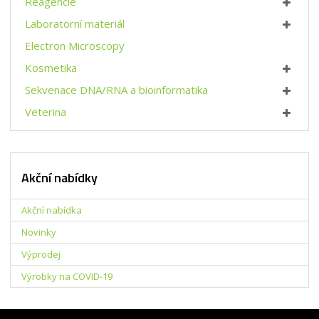
Reagencie
t
s
v
t
Laboratorní materiál
í
v
Electron Microscopy
í
Kosmetika
Sekvenace DNA/RNA a bioinformatika
Veterina
Akční nabídky
Akční nabídka
Novinky
Výprodej
Výrobky na COVID-19