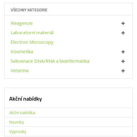
t
t
i
p
VŠECHNY KATEGORIE
m
t
o
n
m
č
o
n
Reagencie
e
ž
o
t
Laboratorní materiál
s
ž
t
s
Electron Microscopy
v
t
Kosmetika
í
v
í
Sekvenace DNA/RNA a bioinformatika
Veterina
Akční nabídky
Akční nabídka
Novinky
Výprodej