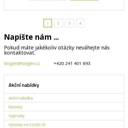
í
v
ě
í
v
í
n
ž
ý
i
i
š
t
t
i
p
2
3
4
1
m
t
o
n
m
č
Napište nám ...
o
n
e
ž
o
t
Pokud máte jakékoliv otázky neváhejte nás
s
ž
kontaktovat.
t
s
v
t
biogen@biogen.cz
+420 241 401 693
í
v
í
Akční nabídky
Akční nabídka
Novinky
Výprodej
Výrobky na COVID-19