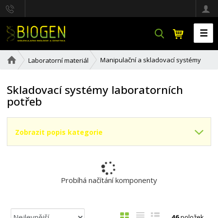
☰
V
y
h
Ú
Manipulační a skladovací systémy
Laboratorní materiál
l
v
e
o
d
d
Skladovací systémy laboratorních
a
n
potřeb
í
t
s
t
r
Zobrazit popis kategorie
a
n
a
Probíhá načítání komponenty
Ř
O
T
Ř
46
položek