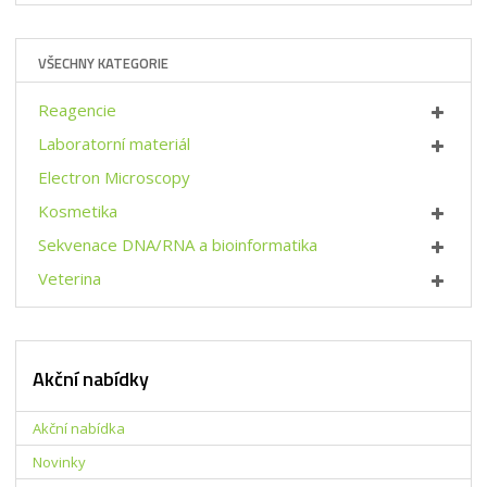
ž
ý
i
i
š
t
t
i
p
VŠECHNY KATEGORIE
m
t
o
n
m
č
o
n
Reagencie
e
ž
o
t
Laboratorní materiál
s
ž
t
s
Electron Microscopy
v
t
Kosmetika
í
v
í
Sekvenace DNA/RNA a bioinformatika
Veterina
Akční nabídky
Akční nabídka
Novinky