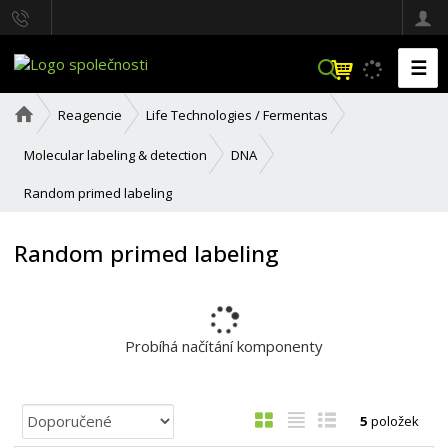
☰
V
y
h
Ú
Reagencie
Life Technologies / Fermentas
l
v
o
e
Molecular labeling & detection
DNA
d
d
n
a
Random primed labeling
í
t
s
t
Random primed labeling
r
a
n
a
Probíhá načítání komponenty
Ř
O
T
Ř
5
položek
a
b
a
á
z