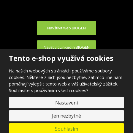
Navštívit web BIOGEN
Navštívit LinkedIn BIOGEN
Tento e-shop využívá cookies
Na našich webových stránkách používáme soubory
cookies. Některé z nich jsou nezbytné, zatímco jiné nám
pomáhají vylepšit tento web a váš uživatelský zážitek.
Souhlasíte s používáním všech cookies?
© 2026, BIOGEN PRAHA s.r.o.
E
Nastavení
VYROBILA
B
R
Á
N
Jen nezbytné
A
.
C
Souhlasím
Z