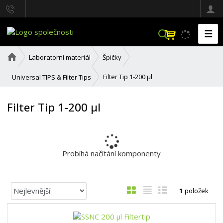
☰
V
y
h
Ú
Laboratorní materiál
Špičky
l
v
o
e
Filter Tip 1-200 µl
Universal TIPS & Filter Tips
d
d
n
a
í
Filter Tip 1-200 µl
t
s
t
r
a
n
Probíhá načítání komponenty
a
Ř
O
T
Ř
1
položek
a
b
a
á
z
r
b
d
e
á
u
k
n