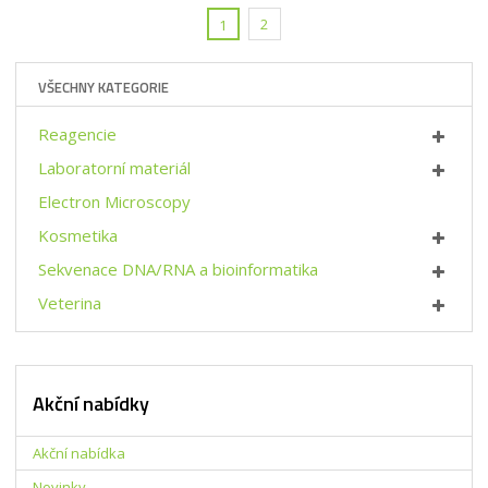
t
t
i
p
2
1
m
t
o
n
m
č
o
n
e
VŠECHNY KATEGORIE
ž
o
t
s
ž
Reagencie
t
s
v
t
Laboratorní materiál
í
v
Electron Microscopy
í
Kosmetika
Sekvenace DNA/RNA a bioinformatika
Veterina
Akční nabídky
Akční nabídka
Novinky