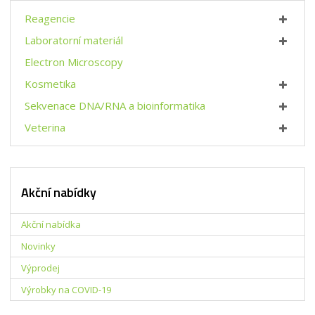
n
m
č
o
n
Reagencie
e
ž
o
t
Laboratorní materiál
s
ž
t
s
Electron Microscopy
v
t
Kosmetika
í
v
í
Sekvenace DNA/RNA a bioinformatika
Veterina
Akční nabídky
Akční nabídka
Novinky
Výprodej
Výrobky na COVID-19