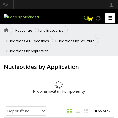
☰
V
y
h
Ú
Reagencie
Jena Bioscience
l
v
o
e
Nucleotides & Nucleosides
Nucleotides by Structure
d
d
n
a
Nucleotides by Application
í
t
s
t
Nucleotides by Application
r
a
n
a
Probíhá načítání komponenty
Ř
O
T
Ř
8
položek
a
b
a
á
z