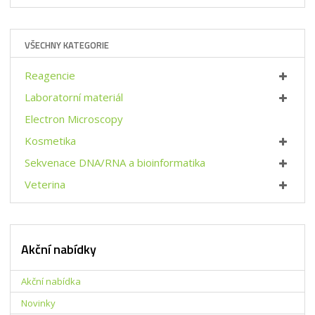
í
ž
ý
i
i
š
t
t
i
p
VŠECHNY KATEGORIE
m
t
o
n
m
č
o
n
Reagencie
e
ž
o
t
Laboratorní materiál
s
ž
t
s
Electron Microscopy
v
t
Kosmetika
í
v
í
Sekvenace DNA/RNA a bioinformatika
Veterina
Akční nabídky
Akční nabídka
Novinky