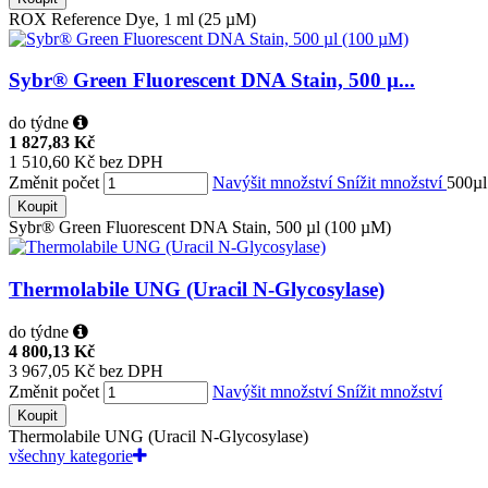
ROX Reference Dye, 1 ml (25 µM)
Sybr® Green Fluorescent DNA Stain, 500 µ...
do týdne
1 827,83 Kč
1 510,60 Kč bez DPH
Změnit počet
Navýšit množství
Snížit množství
500µl
Koupit
Sybr® Green Fluorescent DNA Stain, 500 µl (100 µM)
Thermolabile UNG (Uracil N-Glycosylase)
do týdne
4 800,13 Kč
3 967,05 Kč bez DPH
Změnit počet
Navýšit množství
Snížit množství
Koupit
Thermolabile UNG (Uracil N-Glycosylase)
všechny kategorie