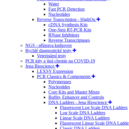
Water
Fast PCR Detection
Nucleotides
Reverse Transcription - HighQu
cDNA Synthesis Kits
One-Step RT-PCR Kits
RNase Inhibitors
Reverse Transcriptases
NGS - příprava knihoven
Rychlé diagnostické testy
Veterinární testy
PCR kity a jiná chemie na COVID-19
Jena Bioscience
LEXSY Expression
PCR Classics & Components
Polymerases
Nucleotides
Core Kits and Master Mixes
Buffer, Enhancer and Controls
DNA Ladders - Jena Bioscience
Fluorescent Log Scale DNA Ladders
Log Scale DNA Ladders
Linear Scale DNA Ladders
Fluorescent Linear Scale DNA Ladde
Classic DNA Ladders