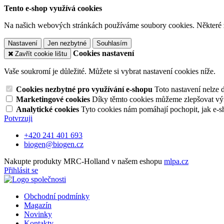
Tento e-shop využívá cookies
Na našich webových stránkách používáme soubory cookies. Některé z n
Nastavení
Jen nezbytné
Souhlasím
Cookies nastavení
Zavřít cookie lištu
Vaše soukromí je důležité. Můžete si vybrat nastavení cookies níže.
Cookies nezbytné pro využívání e-shopu
Toto nastavení nelze 
Marketingové cookies
Díky těmto cookies můžeme zlepšovat výko
Analytické cookies
Tyto cookies nám pomáhají pochopit, jak e-s
Potvrzuji
+420 241 401 693
biogen@biogen.cz
Nakupte produkty MRC-Holland v našem eshopu
mlpa.cz
Přihlásit se
Obchodní podmínky
Magazín
Novinky
Kontakty