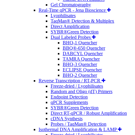
Gel Chromatography
Real-Time qPCR - Jena Bioscience
Lyophilisates
TaqMan® Detection & Multiplex
Direct Amplification
SYBR®Green Detection
Dual Labeled Probes
BHQ-1 Quencher
BBQ®-650 Quencher
DABCYL Quencher
TAMRA Quencher
BHQ-3 Quencher
ECLIPSE Quencher
BHQ-2 Quencher
Reverse Transcription / RT-PCR
Freeze-dried / Lyophilisates
Random and Oligo (dT) Primers
Endpoint Detection
qPCR Supplements
SYBR®Green Detection
Direct RT-qPCR / Robust Amplification
cDNA Synthesis
Probes / TaqMan® Detection
Isothermal DNA Amplification & LAMP
Freeze-dried / Lyophilisates