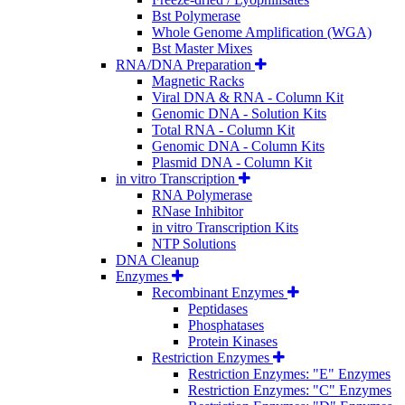
Bst Polymerase
Whole Genome Amplification (WGA)
Bst Master Mixes
RNA/DNA Preparation
Magnetic Racks
Viral DNA & RNA - Column Kit
Genomic DNA - Solution Kits
Total RNA - Column Kit
Genomic DNA - Column Kits
Plasmid DNA - Column Kit
in vitro Transcription
RNA Polymerase
RNase Inhibitor
in vitro Transcription Kits
NTP Solutions
DNA Cleanup
Enzymes
Recombinant Enzymes
Peptidases
Phosphatases
Protein Kinases
Restriction Enzymes
Restriction Enzymes: "E" Enzymes
Restriction Enzymes: "C" Enzymes