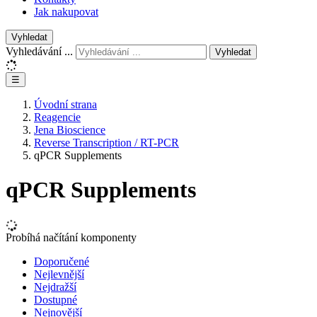
Jak nakupovat
Vyhledat
Vyhledávání ...
Vyhledat
☰
Úvodní strana
Reagencie
Jena Bioscience
Reverse Transcription / RT-PCR
qPCR Supplements
qPCR Supplements
Probíhá načítání komponenty
Doporučené
Nejlevnější
Nejdražší
Dostupné
Nejnovější