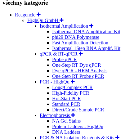
všechny kategorie
Reagencie
HighQu GmbH
Isothermal Amplification
Isothermal DNA Amplification Kit
phi29 DNA Polymerase
Fast Amplification Detection
Isothermal 1Step RNA Amplif. Kit
qPCR & RT-qPCR
Probe qPCR
One-Step RT Dye qPCR
Dye qPCR - HRM Analysis
One-Step RT Probe qPCR
PCR - HighQu
Long/Complex PCR
High-Fidelity PCR
Hot-Start PCR
Standard PCR
Direct/Crude Sample PCR
Electrophoresis
NA Gel Stains
Protein Ladders - HighQu
DNA Ladders
PCR & NA Isolation Reagents & Kits