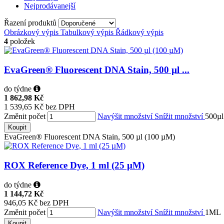
Nejprodávanejší
Řazení produktů
Obrázkový výpis
Tabulkový výpis
Řádkový výpis
4
položek
EvaGreen® Fluorescent DNA Stain, 500 µl ...
do týdne
1 862,98 Kč
1 539,65 Kč bez DPH
Změnit počet
Navýšit množství
Snížit množství
500µl
Koupit
EvaGreen® Fluorescent DNA Stain, 500 µl (100 µM)
ROX Reference Dye, 1 ml (25 µM)
do týdne
1 144,72 Kč
946,05 Kč bez DPH
Změnit počet
Navýšit množství
Snížit množství
1ML
Koupit