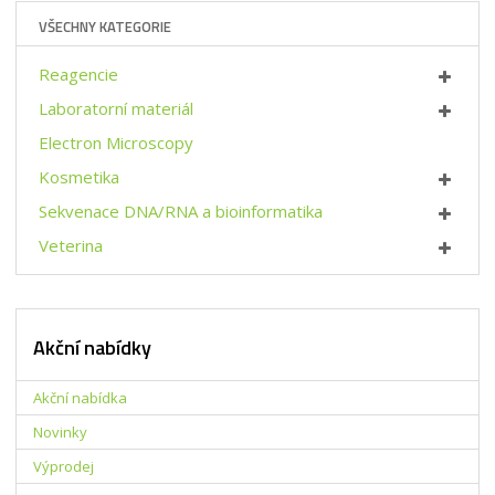
t
i
p
VŠECHNY KATEGORIE
m
t
o
n
m
č
o
n
Reagencie
e
ž
o
t
Laboratorní materiál
s
ž
t
s
Electron Microscopy
v
t
Kosmetika
í
v
í
Sekvenace DNA/RNA a bioinformatika
Veterina
Akční nabídky
Akční nabídka
Novinky
Výprodej