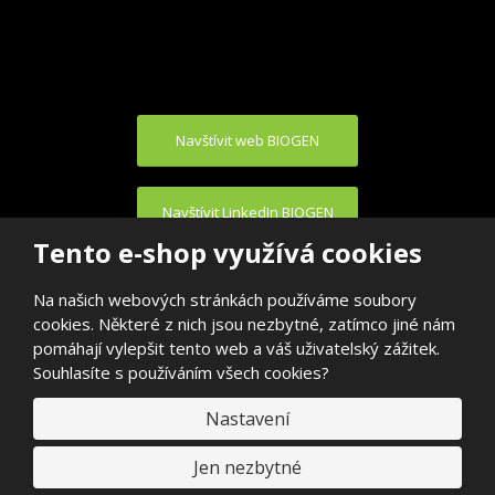
Navštívit web BIOGEN
Navštívit LinkedIn BIOGEN
Tento e-shop využívá cookies
Na našich webových stránkách používáme soubory
cookies. Některé z nich jsou nezbytné, zatímco jiné nám
pomáhají vylepšit tento web a váš uživatelský zážitek.
Souhlasíte s používáním všech cookies?
© 2026, BIOGEN PRAHA s.r.o.
E
Nastavení
VYROBILA
B
R
Á
N
Jen nezbytné
A
.