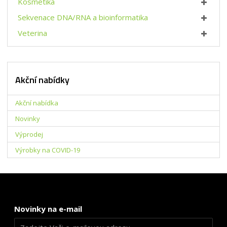
Kosmetika
í
v
í
Sekvenace DNA/RNA a bioinformatika
Veterina
Akční nabídky
Akční nabídka
Novinky
Výprodej
Výrobky na COVID-19
Novinky na e-mail