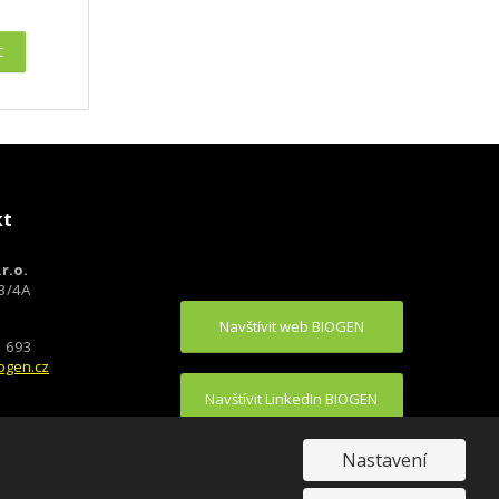
t
kt
r.o.
93/4A
Navštívit web BIOGEN
1 693
ogen.cz
Navštívit LinkedIn BIOGEN
Nastavení