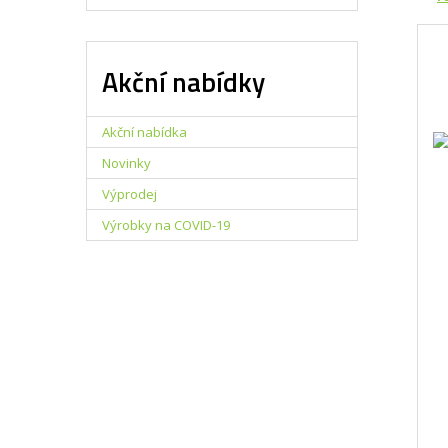
Ř
a
z
Akční nabídky
e
n
í
Akční nabídka
p
r
Novinky
o
Výprodej
d
u
Výrobky na COVID-19
k
t
ů