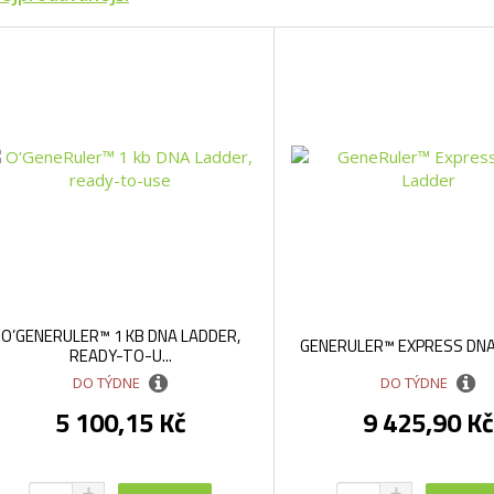
O’GENERULER™ 1 KB DNA LADDER,
GENERULER™ EXPRESS DNA
READY-TO-U...
DO TÝDNE
DO TÝDNE
5 100,15 Kč
9 425,90 Kč
N
N
Z
Z