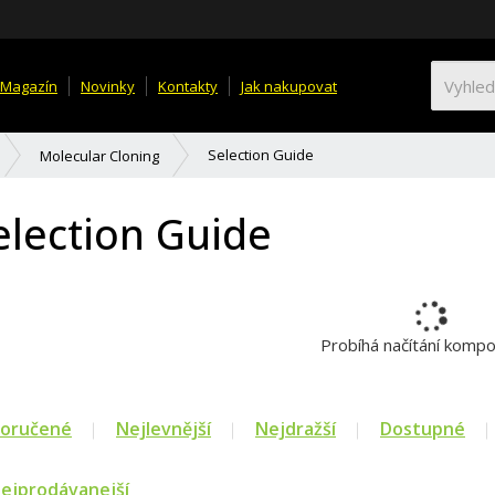
Magazín
Novinky
Kontakty
Jak nakupovat
Selection Guide
Molecular Cloning
election Guide
Probíhá načítání komp
oručené
Nejlevnější
Nejdražší
Dostupné
ejprodávanejší