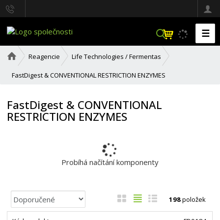
☰
V
y
h
Ú
Reagencie
Life Technologies / Fermentas
l
v
o
e
FastDigest & CONVENTIONAL RESTRICTION ENZYMES
d
d
n
a
í
FastDigest & CONVENTIONAL
t
s
RESTRICTION ENZYMES
t
r
a
n
a
Probíhá načítání komponenty
Ř
O
T
Ř
198
položek
a
b
a
á
z
r
b
d