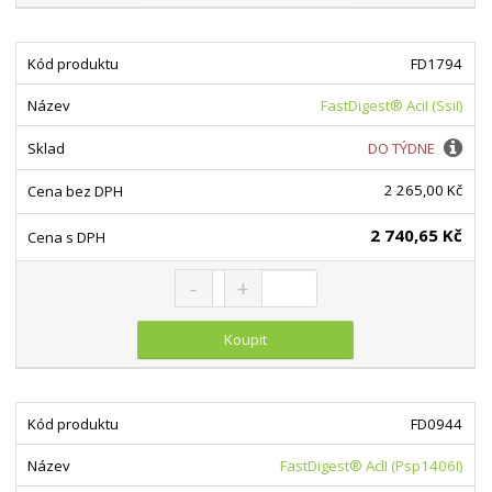
FD1794
FastDigest® AciI (SsiI)
DO TÝDNE
2 265,00 Kč
2 740,65 Kč
Snížit množství
Navýšit množství
Změnit počet
Koupit
FD0944
FastDigest® AclI (Psp1406I)