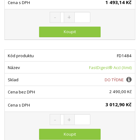
1 493,14 Kč
Snížit množství
Navýšit množství
Změnit počet
Koupit
FD1484
FastDigest® AccI (XmiI)
DO TÝDNE
2 490,00 Kč
3 012,90 Kč
Snížit množství
Navýšit množství
Změnit počet
Koupit