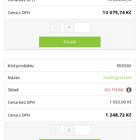
13 075,74 Kč
Snížit množství
Navýšit množství
Změnit počet
Koupit
FD0593
FastDigest NotI
DO TÝDNE
1 032,00 Kč
1 248,72 Kč
Snížit množství
Navýšit množství
Změnit počet