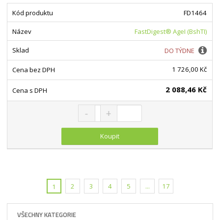
FD1464
FastDigest® AgeI (BshTI)
DO TÝDNE
1 726,00 Kč
2 088,46 Kč
Snížit množství
Navýšit množství
Změnit počet
Koupit
2
3
4
5
...
17
1
VŠECHNY KATEGORIE