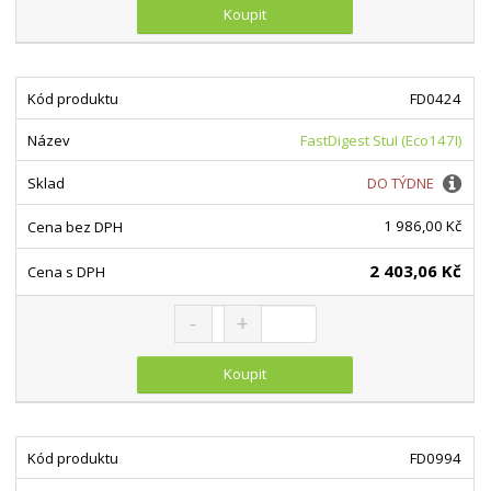
Koupit
FD0424
FastDigest StuI (Eco147I)
DO TÝDNE
1 986,00 Kč
2 403,06 Kč
Snížit množství
Navýšit množství
Změnit počet
Koupit
FD0994