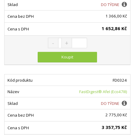
DO TÝDNE
1 366,00 Kč
1 652,86 Kč
Snížit množství
Navýšit množství
Změnit počet
Koupit
FD0324
FastDigest® AfeI (Eco47III)
DO TÝDNE
2 775,00 Kč
3 357,75 Kč