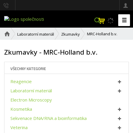
☰
V
y
h
Ú
MRC-Holland b.v.
Laboratorní materiál
Zkumavky
l
v
o
e
d
Zkumavky - MRC-Holland b.v.
d
n
a
í
t
s
VŠECHNY KATEGORIE
t
r
Reagencie
a
n
Laboratorní materiál
a
Electron Microscopy
Kosmetika
Sekvenace DNA/RNA a bioinformatika
Veterina