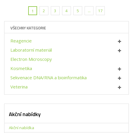
i
š
t
t
i
p
2
3
4
5
...
17
1
m
t
o
n
m
č
o
n
e
VŠECHNY KATEGORIE
ž
o
t
s
ž
Reagencie
t
s
v
t
Laboratorní materiál
í
v
Electron Microscopy
í
Kosmetika
Sekvenace DNA/RNA a bioinformatika
Veterina
Akční nabídky
Akční nabídka