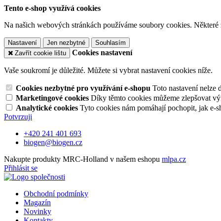
Tento e-shop využívá cookies
Na našich webových stránkách používáme soubory cookies. Některé z n
Nastavení
Jen nezbytné
Souhlasím
Cookies nastavení
Zavřít cookie lištu
Vaše soukromí je důležité. Můžete si vybrat nastavení cookies níže.
Cookies nezbytné pro využívání e-shopu
Toto nastavení nelze 
Marketingové cookies
Díky těmto cookies můžeme zlepšovat výko
Analytické cookies
Tyto cookies nám pomáhají pochopit, jak e-s
Potvrzuji
+420 241 401 693
biogen@biogen.cz
Nakupte produkty MRC-Holland v našem eshopu
mlpa.cz
Přihlásit se
Obchodní podmínky
Magazín
Novinky
Kontakty