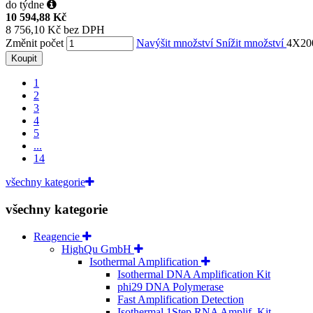
do týdne
10 594,88 Kč
8 756,10 Kč bez DPH
Změnit počet
Navýšit množství
Snížit množství
4X20
Koupit
1
2
3
4
5
...
14
všechny kategorie
všechny kategorie
Reagencie
HighQu GmbH
Isothermal Amplification
Isothermal DNA Amplification Kit
phi29 DNA Polymerase
Fast Amplification Detection
Isothermal 1Step RNA Amplif. Kit