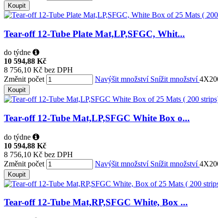
Koupit
Tear-off 12-Tube Plate Mat,LP,SFGC, Whit...
do týdne
10 594,88 Kč
8 756,10 Kč bez DPH
Změnit počet
Navýšit množství
Snížit množství
4X20
Koupit
Tear-off 12-Tube Mat,LP,SFGC White Box o...
do týdne
10 594,88 Kč
8 756,10 Kč bez DPH
Změnit počet
Navýšit množství
Snížit množství
4X20
Koupit
Tear-off 12-Tube Mat,RP,SFGC White, Box ...