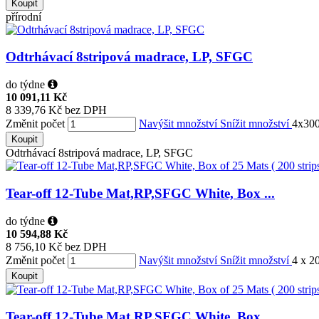
Koupit
přírodní
Odtrhávací 8stripová madrace, LP, SFGC
do týdne
10 091,11 Kč
8 339,76 Kč bez DPH
Změnit počet
Navýšit množství
Snížit množství
4x30
Koupit
Odtrhávací 8stripová madrace, LP, SFGC
Tear-off 12-Tube Mat,RP,SFGC White, Box ...
do týdne
10 594,88 Kč
8 756,10 Kč bez DPH
Změnit počet
Navýšit množství
Snížit množství
4 x 2
Koupit
Tear-off 12-Tube Mat,RP,SFGC White, Box ...