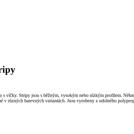
ripy
s víčky. Stripy jsou s běžným, vysokým nebo nízkým profilem. Někter
né v různých barevných variantách. Jsou vyrobeny z odolného poly