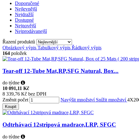
Doporučené
Nejlevnější
Nejdražší
Dostupné
Nejnovější
Nejprodávanejší
Řazení produktů
Obrázkový výpis
Tabulkový výpis
Řádkový výpis
164
položek
Tear-off 12-Tube Mat,RP,SFG Natural, Box...
do týdne
10 091,11 Kč
8 339,76 Kč bez DPH
Změnit počet
Navýšit množství
Snížit množství
4X20
Koupit
Odtrhávací 12stripová madrace,LRP, SFGC
do týdne