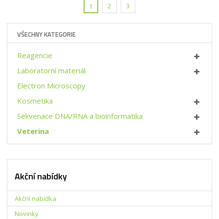
t
i
p
2
3
1
m
t
o
n
m
č
o
n
e
VŠECHNY KATEGORIE
ž
o
t
s
ž
Reagencie
t
s
v
t
Laboratorní materiál
í
v
Electron Microscopy
í
Kosmetika
Sekvenace DNA/RNA a bioinformatika
Veterina
Akční nabídky
Akční nabídka
Novinky