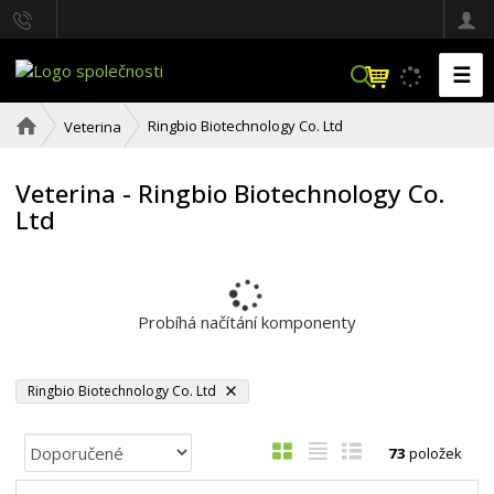
☰
V
y
h
Ú
Ringbio Biotechnology Co. Ltd
Veterina
l
v
o
e
d
Veterina - Ringbio Biotechnology Co.
d
n
a
Ltd
í
t
s
t
r
a
Probíhá načítání komponenty
n
a
Ringbio Biotechnology Co. Ltd
Ř
O
T
Ř
73
položek
a
b
a
á
z