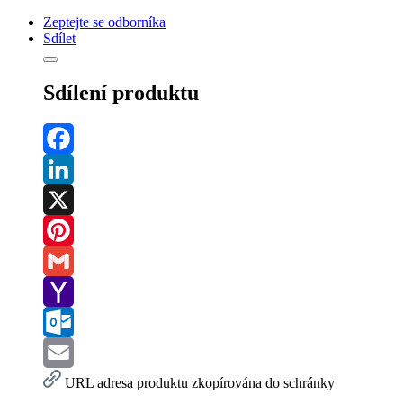
Zeptejte se odborníka
Sdílet
Sdílení produktu
Facebook
LinkedIn
X
Pinterest
Gmail
Yahoo
Mail
Outlook.com
Email
URL adresa produktu zkopírována do schránky