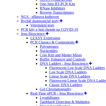
One-Step RT-PCR Kits
RNase Inhibitors
Reverse Transcriptases
NGS - příprava knihoven
Rychlé diagnostické testy
Veterinární testy
PCR kity a jiná chemie na COVID-19
Jena Bioscience
LEXSY Expression
PCR Classics & Components
Polymerases
Nucleotides
Core Kits and Master Mixes
Buffer, Enhancer and Controls
DNA Ladders - Jena Bioscience
Fluorescent Log Scale DNA Ladders
Log Scale DNA Ladders
Linear Scale DNA Ladders
Fluorescent Linear Scale DNA Ladde
Classic DNA Ladders
Gel Chromatography
Real-Time qPCR - Jena Bioscience
Lyophilisates
TaqMan® Detection & Multiplex