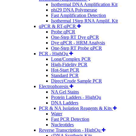
Isothermal DNA Amplification Kit
phi29 DNA Polymerase
Fast Amplification Detection
Isothermal 1Step RNA Amplif. Kit
qPCR & RT-qPCR
Probe qPCR
One-Step RT Dye qPCR
Dye qPCR - HRM Analysis
One-Step RT Probe qPCR
PCR - HighQu
Long/Complex PCR
High-Fidelity PCR
Hot-Start PCR
Standard PCR
Direct/Crude Sample PCR
Electrophoresis
NA Gel Stains
Protein Ladders - HighQu
DNA Ladders
PCR & NA Isolation Reagents & Kits
Water
Fast PCR Detection
Nucleotides
Reverse Transcription - HighQu
cDNA Synthesis Kits