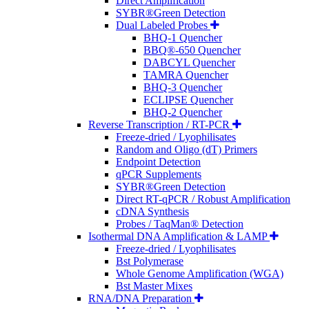
Direct Amplification
SYBR®Green Detection
Dual Labeled Probes
BHQ-1 Quencher
BBQ®-650 Quencher
DABCYL Quencher
TAMRA Quencher
BHQ-3 Quencher
ECLIPSE Quencher
BHQ-2 Quencher
Reverse Transcription / RT-PCR
Freeze-dried / Lyophilisates
Random and Oligo (dT) Primers
Endpoint Detection
qPCR Supplements
SYBR®Green Detection
Direct RT-qPCR / Robust Amplification
cDNA Synthesis
Probes / TaqMan® Detection
Isothermal DNA Amplification & LAMP
Freeze-dried / Lyophilisates
Bst Polymerase
Whole Genome Amplification (WGA)
Bst Master Mixes
RNA/DNA Preparation