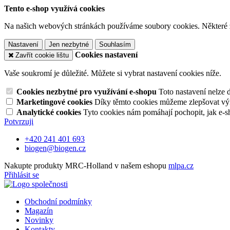
Tento e-shop využívá cookies
Na našich webových stránkách používáme soubory cookies. Některé z n
Nastavení
Jen nezbytné
Souhlasím
Cookies nastavení
Zavřít cookie lištu
Vaše soukromí je důležité. Můžete si vybrat nastavení cookies níže.
Cookies nezbytné pro využívání e-shopu
Toto nastavení nelze 
Marketingové cookies
Díky těmto cookies můžeme zlepšovat výko
Analytické cookies
Tyto cookies nám pomáhají pochopit, jak e-s
Potvrzuji
+420 241 401 693
biogen@biogen.cz
Nakupte produkty MRC-Holland v našem eshopu
mlpa.cz
Přihlásit se
Obchodní podmínky
Magazín
Novinky
Kontakty