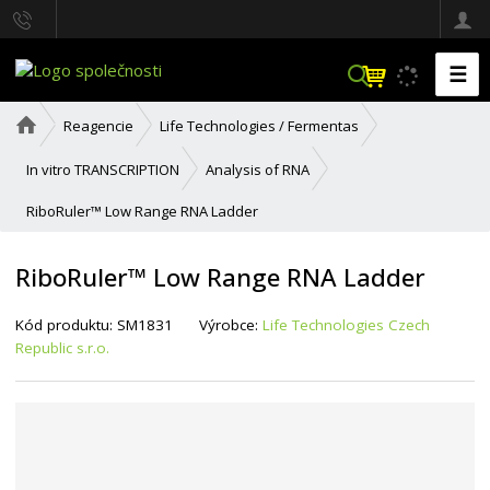
☰
V
y
h
Ú
Reagencie
Life Technologies / Fermentas
l
v
o
e
In vitro TRANSCRIPTION
Analysis of RNA
d
d
n
a
RiboRuler™ Low Range RNA Ladder
í
t
s
t
RiboRuler™ Low Range RNA Ladder
r
a
n
K
K
Kód produktu:
SM1831
Výrobce:
Life Technologies Czech
a
ó
ó
Republic s.r.o.
d
d
v
d
ý
o
r
d
o
a
b
v
c
a