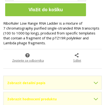
í
v
A
n
ž
ý
3
i
i
š
Vložit do košíku
1
t
t
i
E
p
m
t
-
o
n
m
RiboRuler Low Range RNA Ladder is a mixture of
2
č
o
n
F
7 chromatography purified single-stranded RNA transcripts
e
1
ž
o
t
(100 to 1000 bp long), produced from specific templates
4
s
ž
that contain a fragment of the pTZ19R polylinker and
6
t
s
Lambda phage fragments.
F
v
t
6
í
v
F
í
A
Zeptejte se odborníka
Sdílet
5
5
E
}
Zobrazit detailní popis
Zobrazit hodnocení produktu