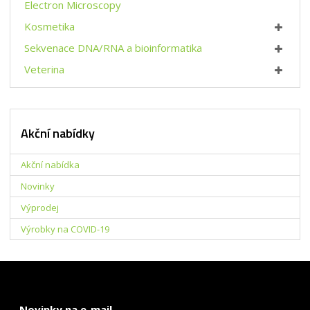
t
s
Electron Microscopy
v
t
Kosmetika
í
v
í
Sekvenace DNA/RNA a bioinformatika
Veterina
Akční nabídky
Akční nabídka
Novinky
Výprodej
Výrobky na COVID-19
Novinky na e-mail