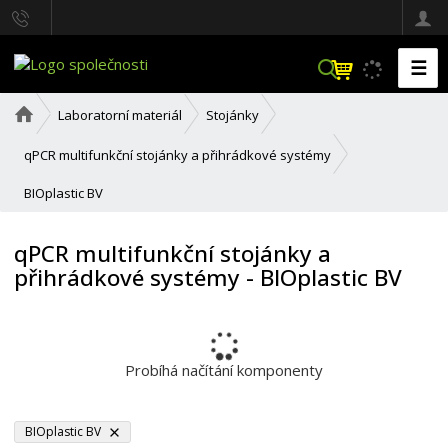
☰
V
y
h
Ú
Laboratorní materiál
Stojánky
l
v
o
e
qPCR multifunkční stojánky a přihrádkové systémy
d
d
n
a
BIOplastic BV
í
t
s
t
qPCR multifunkční stojánky a
r
přihrádkové systémy - BIOplastic BV
a
n
a
Probíhá načítání komponenty
BIOplastic BV