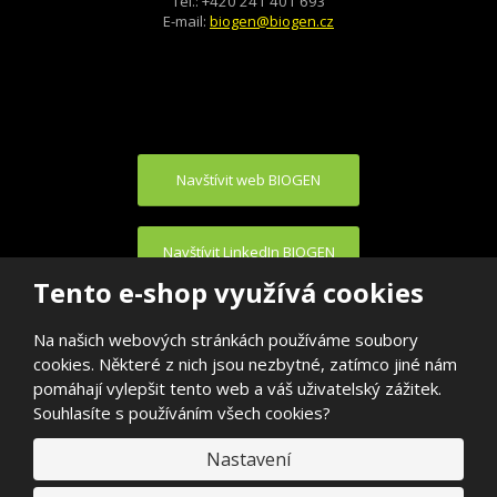
Tel.: +420 241 401 693
E-mail:
biogen@biogen.cz
Navštívit web BIOGEN
Navštívit LinkedIn BIOGEN
Tento e-shop využívá cookies
Na našich webových stránkách používáme soubory
cookies. Některé z nich jsou nezbytné, zatímco jiné nám
pomáhají vylepšit tento web a váš uživatelský zážitek.
Souhlasíte s používáním všech cookies?
© 2026, BIOGEN PRAHA s.r.o.
E
Nastavení
VYROBILA
B
R
Á