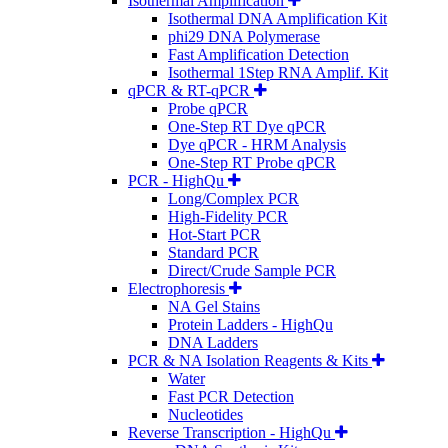
Isothermal Amplification
Isothermal DNA Amplification Kit
phi29 DNA Polymerase
Fast Amplification Detection
Isothermal 1Step RNA Amplif. Kit
qPCR & RT-qPCR
Probe qPCR
One-Step RT Dye qPCR
Dye qPCR - HRM Analysis
One-Step RT Probe qPCR
PCR - HighQu
Long/Complex PCR
High-Fidelity PCR
Hot-Start PCR
Standard PCR
Direct/Crude Sample PCR
Electrophoresis
NA Gel Stains
Protein Ladders - HighQu
DNA Ladders
PCR & NA Isolation Reagents & Kits
Water
Fast PCR Detection
Nucleotides
Reverse Transcription - HighQu