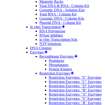
Magnetic Racks
Viral DNA & RNA - Column Kit
Genomic DNA - Solution Kits
Total RNA - Column Kit
Genomic DNA - Column Kits
Plasmid DNA - Column Kit
in vitro Transcription
RNA Polymerase
RNase Inhibitor
in vitro Transcription Kits
NTP Solutions
DNA Cleanup
Enzymes
Recombinant Enzymes
Peptidases
Phosphatases
Protein Kinases
Restriction Enzymes
Restriction Enzymes: "E" Enzymes
Restriction Enzymes: "C" Enzymes
Restriction Enzymes: "D" Enzymes
Restriction Enzymes: "B" Enzymes
Restriction Enzymes: "A" Enzymes
Restriction Enzymes: "S" Enzymes
Restriction Enzymes: "R" Enzymes