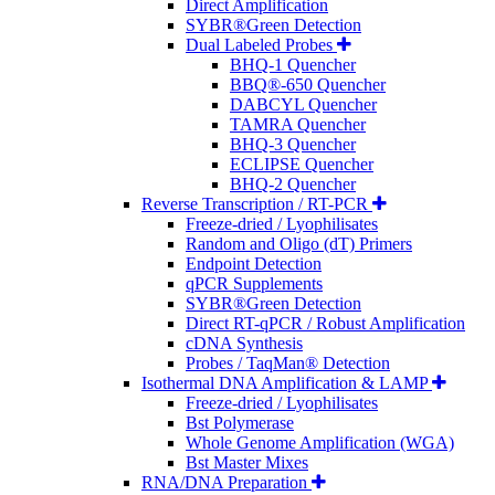
Direct Amplification
SYBR®Green Detection
Dual Labeled Probes
BHQ-1 Quencher
BBQ®-650 Quencher
DABCYL Quencher
TAMRA Quencher
BHQ-3 Quencher
ECLIPSE Quencher
BHQ-2 Quencher
Reverse Transcription / RT-PCR
Freeze-dried / Lyophilisates
Random and Oligo (dT) Primers
Endpoint Detection
qPCR Supplements
SYBR®Green Detection
Direct RT-qPCR / Robust Amplification
cDNA Synthesis
Probes / TaqMan® Detection
Isothermal DNA Amplification & LAMP
Freeze-dried / Lyophilisates
Bst Polymerase
Whole Genome Amplification (WGA)
Bst Master Mixes
RNA/DNA Preparation