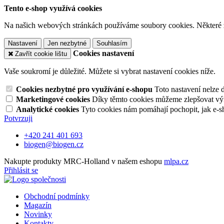
Tento e-shop využívá cookies
Na našich webových stránkách používáme soubory cookies. Některé z n
Nastavení
Jen nezbytné
Souhlasím
Cookies nastavení
Zavřít cookie lištu
Vaše soukromí je důležité. Můžete si vybrat nastavení cookies níže.
Cookies nezbytné pro využívání e-shopu
Toto nastavení nelze 
Marketingové cookies
Díky těmto cookies můžeme zlepšovat výko
Analytické cookies
Tyto cookies nám pomáhají pochopit, jak e-s
Potvrzuji
+420 241 401 693
biogen@biogen.cz
Nakupte produkty MRC-Holland v našem eshopu
mlpa.cz
Přihlásit se
Obchodní podmínky
Magazín
Novinky
Kontakty