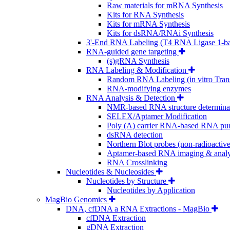
Raw materials for mRNA Synthesis
Kits for RNA Synthesis
Kits for mRNA Synthesis
Kits for dsRNA/RNAi Synthesis
3'-End RNA Labeling (T4 RNA Ligase 1-b
RNA-guided gene targeting
(s)gRNA Synthesis
RNA Labeling & Modification
Random RNA Labeling (in vitro Trans
RNA-modifying enzymes
RNA Analysis & Detection
NMR-based RNA structure determina
SELEX/Aptamer Modification
Poly (A) carrier RNA-based RNA puri
dsRNA detection
Northern Blot probes (non-radioactive
Aptamer-based RNA imaging & analy
RNA Crosslinking
Nucleotides & Nucleosides
Nucleotides by Structure
Nucleotides by Application
MagBio Genomics
DNA, cfDNA a RNA Extractions - MagBio
cfDNA Extraction
gDNA Extraction