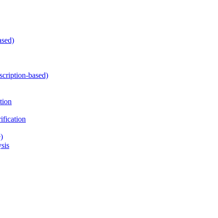
ased)
cription-based)
tion
fication
)
sis