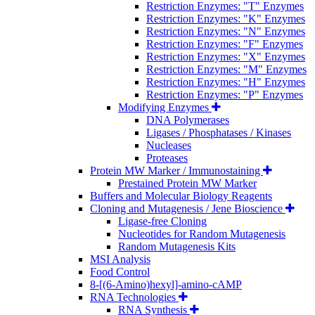
Restriction Enzymes: "T" Enzymes
Restriction Enzymes: "K" Enzymes
Restriction Enzymes: "N" Enzymes
Restriction Enzymes: "F" Enzymes
Restriction Enzymes: "X" Enzymes
Restriction Enzymes: "M" Enzymes
Restriction Enzymes: "H" Enzymes
Restriction Enzymes: "P" Enzymes
Modifying Enzymes
DNA Polymerases
Ligases / Phosphatases / Kinases
Nucleases
Proteases
Protein MW Marker / Immunostaining
Prestained Protein MW Marker
Buffers and Molecular Biology Reagents
Cloning and Mutagenesis / Jene Bioscience
Ligase-free Cloning
Nucleotides for Random Mutagenesis
Random Mutagenesis Kits
MSI Analysis
Food Control
8-[(6-Amino)hexyl]-amino-cAMP
RNA Technologies
RNA Synthesis