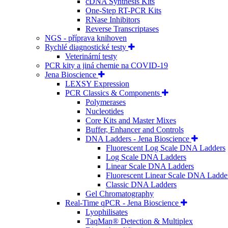
cDNA Synthesis Kits
One-Step RT-PCR Kits
RNase Inhibitors
Reverse Transcriptases
NGS - příprava knihoven
Rychlé diagnostické testy
Veterinární testy
PCR kity a jiná chemie na COVID-19
Jena Bioscience
LEXSY Expression
PCR Classics & Components
Polymerases
Nucleotides
Core Kits and Master Mixes
Buffer, Enhancer and Controls
DNA Ladders - Jena Bioscience
Fluorescent Log Scale DNA Ladders
Log Scale DNA Ladders
Linear Scale DNA Ladders
Fluorescent Linear Scale DNA Ladde
Classic DNA Ladders
Gel Chromatography
Real-Time qPCR - Jena Bioscience
Lyophilisates
TaqMan® Detection & Multiplex