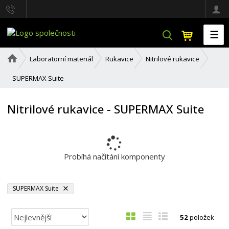
☰
V
y
h
Ú
Laboratorní materiál
Rukavice
Nitrilové rukavice
l
v
o
e
SUPERMAX Suite
d
d
n
a
í
Nitrilové rukavice - SUPERMAX Suite
t
s
t
r
a
n
Probíhá načítání komponenty
a
SUPERMAX Suite
Ř
O
T
Ř
52
položek
a
b
a
á