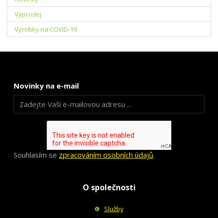
í
v
í
Výprodej
Výrobky na COVID-19
Novinky na e-mail
Souhlasím se
zpracováním osobních údajů
.
O společnosti
Služby