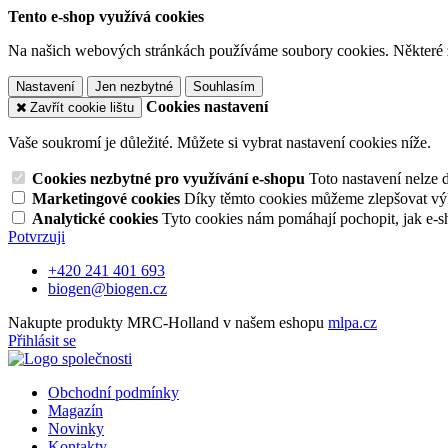
Tento e-shop využívá cookies
Na našich webových stránkách používáme soubory cookies. Některé z n
Nastavení
Jen nezbytné
Souhlasím
Cookies nastavení
Zavřít cookie lištu
Vaše soukromí je důležité. Můžete si vybrat nastavení cookies níže.
Cookies nezbytné pro využívání e-shopu
Toto nastavení nelze 
Marketingové cookies
Díky těmto cookies můžeme zlepšovat výko
Analytické cookies
Tyto cookies nám pomáhají pochopit, jak e-s
Potvrzuji
+420 241 401 693
biogen@biogen.cz
Nakupte produkty MRC-Holland v našem eshopu
mlpa.cz
Přihlásit se
Obchodní podmínky
Magazín
Novinky
Kontakty