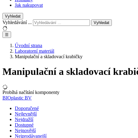
Jak nakupovat
Vyhledat
Vyhledávání ...
Vyhledat
☰
Úvodní strana
Laboratorní materiál
Manipulační a skladovací krabičky
Manipulační a skladovací krabi
Probíhá načítání komponenty
BIOplastic BV
Doporučené
Nejlevnější
Nejdražší
Dostupné
Nejnovější
Nejprodávanejší