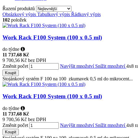
Řazení produktů
Obrázkový výpis
Tabulkový výpis
Řádkový výpis
102
položek
Work Rack F100 System (100 x 0.5 ml)
do týdne
11 737,68 Kč
9 700,56 Kč bez DPH
Změnit počet
Navýšit množství
Snížit množství
4x8 r
Koupit
Stojánkový systém F 100 na 100 zkumavek 0,5 ml do mikrocent...
Work Rack F100 System (100 x 0.5 ml)
do týdne
11 737,68 Kč
9 700,56 Kč bez DPH
Změnit počet
Navýšit množství
Snížit množství
4x8 r
Koupit
Stojánkový systém F 100 na 100 zkumavek 0,5 ml do mikrocent...