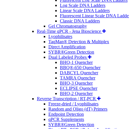
Fluorescent Log Scale DNA Ladders
Log Scale DNA Ladders
Linear Scale DNA Ladders
Fluorescent Linear Scale DNA Ladde
Classic DNA Ladders
Gel Chromatography
Real-Time qPCR - Jena Bioscience
Lyophilisates
TaqMan® Detection & Multiplex
Direct Amplification
SYBR®Green Detection
Dual Labeled Probes
BHQ-1 Quencher
BBQ®-650 Quencher
DABCYL Quencher
TAMRA Quencher
BHQ-3 Quencher
ECLIPSE Quencher
BHQ-2 Quencher
Reverse Transcription / RT-PCR
Freeze-dried / Lyophilisates
Random and Oligo (dT) Primers
Endpoint Detection
qPCR Supplements
SYBR®Green Detection