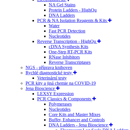
NA Gel Stains
Protein Ladders - HighQu
DNA Ladders
PCR & NA Isolation Reagents & Kits
Water
Fast PCR Detection
Nucleotides
Reverse Transcription - HighQu
cDNA Synthesis Kits
One-Step RT-PCR Kits
RNase Inhibitors
Reverse Transcriptases
NGS - příprava knihoven
Rychlé diagnostické testy
Veterinární testy
PCR kity a jiná chemie na COVID-19
Jena Bioscience
LEXSY Expression
PCR Classics & Components
Polymerases
Nucleotides
Core Kits and Master Mixes
Buffer, Enhancer and Controls
DNA Ladders - Jena Bioscience