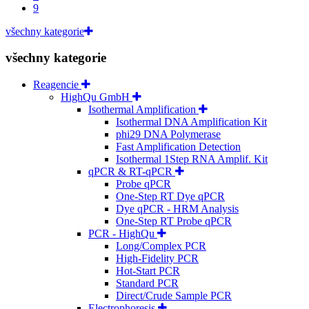
9
všechny kategorie
všechny kategorie
Reagencie
HighQu GmbH
Isothermal Amplification
Isothermal DNA Amplification Kit
phi29 DNA Polymerase
Fast Amplification Detection
Isothermal 1Step RNA Amplif. Kit
qPCR & RT-qPCR
Probe qPCR
One-Step RT Dye qPCR
Dye qPCR - HRM Analysis
One-Step RT Probe qPCR
PCR - HighQu
Long/Complex PCR
High-Fidelity PCR
Hot-Start PCR
Standard PCR
Direct/Crude Sample PCR
Electrophoresis