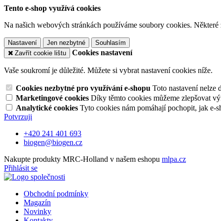
Tento e-shop využívá cookies
Na našich webových stránkách používáme soubory cookies. Některé z n
Nastavení
Jen nezbytné
Souhlasím
Cookies nastavení
Zavřít cookie lištu
Vaše soukromí je důležité. Můžete si vybrat nastavení cookies níže.
Cookies nezbytné pro využívání e-shopu
Toto nastavení nelze 
Marketingové cookies
Díky těmto cookies můžeme zlepšovat výko
Analytické cookies
Tyto cookies nám pomáhají pochopit, jak e-s
Potvrzuji
+420 241 401 693
biogen@biogen.cz
Nakupte produkty MRC-Holland v našem eshopu
mlpa.cz
Přihlásit se
Obchodní podmínky
Magazín
Novinky
Kontakty