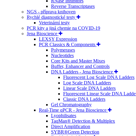
RNase Inhibitors
Reverse Transcriptases
NGS - příprava knihoven
Rychlé diagnostické testy
Veterinární testy
PCR kity a jiná chemie na COVID-19
Jena Bioscience
LEXSY Expression
PCR Classics & Components
Polymerases
Nucleotides
Core Kits and Master Mixes
Buffer, Enhancer and Controls
DNA Ladders - Jena Bioscience
Fluorescent Log Scale DNA Ladders
Log Scale DNA Ladders
Linear Scale DNA Ladders
Fluorescent Linear Scale DNA Ladde
Classic DNA Ladders
Gel Chromatography
Real-Time qPCR - Jena Bioscience
Lyophilisates
TaqMan® Detection & Multiplex
Direct Amplification
SYBR®Green Detection