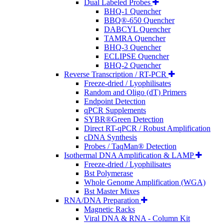
Dual Labeled Probes
BHQ-1 Quencher
BBQ®-650 Quencher
DABCYL Quencher
TAMRA Quencher
BHQ-3 Quencher
ECLIPSE Quencher
BHQ-2 Quencher
Reverse Transcription / RT-PCR
Freeze-dried / Lyophilisates
Random and Oligo (dT) Primers
Endpoint Detection
qPCR Supplements
SYBR®Green Detection
Direct RT-qPCR / Robust Amplification
cDNA Synthesis
Probes / TaqMan® Detection
Isothermal DNA Amplification & LAMP
Freeze-dried / Lyophilisates
Bst Polymerase
Whole Genome Amplification (WGA)
Bst Master Mixes
RNA/DNA Preparation
Magnetic Racks
Viral DNA & RNA - Column Kit