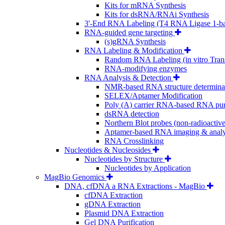
Kits for mRNA Synthesis
Kits for dsRNA/RNAi Synthesis
3'-End RNA Labeling (T4 RNA Ligase 1-b
RNA-guided gene targeting
(s)gRNA Synthesis
RNA Labeling & Modification
Random RNA Labeling (in vitro Trans
RNA-modifying enzymes
RNA Analysis & Detection
NMR-based RNA structure determina
SELEX/Aptamer Modification
Poly (A) carrier RNA-based RNA puri
dsRNA detection
Northern Blot probes (non-radioactive
Aptamer-based RNA imaging & analy
RNA Crosslinking
Nucleotides & Nucleosides
Nucleotides by Structure
Nucleotides by Application
MagBio Genomics
DNA, cfDNA a RNA Extractions - MagBio
cfDNA Extraction
gDNA Extraction
Plasmid DNA Extraction
Gel DNA Purification