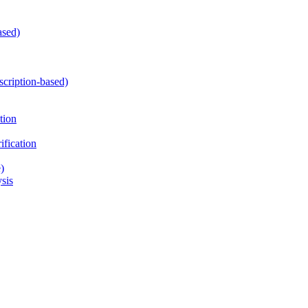
ased)
cription-based)
tion
fication
)
sis