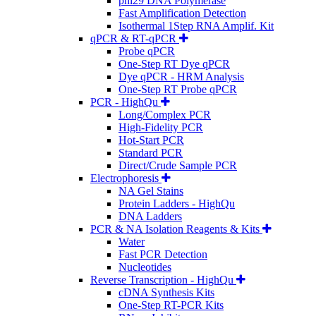
phi29 DNA Polymerase
Fast Amplification Detection
Isothermal 1Step RNA Amplif. Kit
qPCR & RT-qPCR
Probe qPCR
One-Step RT Dye qPCR
Dye qPCR - HRM Analysis
One-Step RT Probe qPCR
PCR - HighQu
Long/Complex PCR
High-Fidelity PCR
Hot-Start PCR
Standard PCR
Direct/Crude Sample PCR
Electrophoresis
NA Gel Stains
Protein Ladders - HighQu
DNA Ladders
PCR & NA Isolation Reagents & Kits
Water
Fast PCR Detection
Nucleotides
Reverse Transcription - HighQu
cDNA Synthesis Kits
One-Step RT-PCR Kits