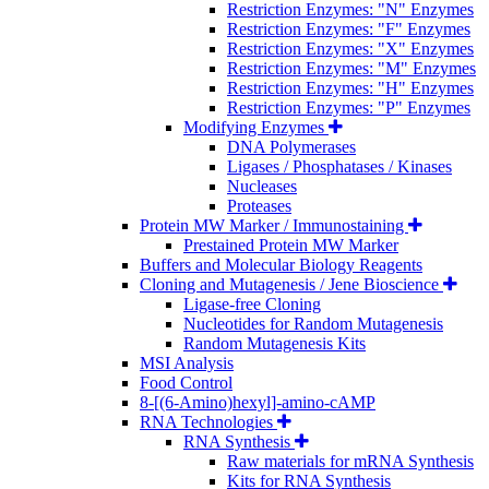
Restriction Enzymes: "N" Enzymes
Restriction Enzymes: "F" Enzymes
Restriction Enzymes: "X" Enzymes
Restriction Enzymes: "M" Enzymes
Restriction Enzymes: "H" Enzymes
Restriction Enzymes: "P" Enzymes
Modifying Enzymes
DNA Polymerases
Ligases / Phosphatases / Kinases
Nucleases
Proteases
Protein MW Marker / Immunostaining
Prestained Protein MW Marker
Buffers and Molecular Biology Reagents
Cloning and Mutagenesis / Jene Bioscience
Ligase-free Cloning
Nucleotides for Random Mutagenesis
Random Mutagenesis Kits
MSI Analysis
Food Control
8-[(6-Amino)hexyl]-amino-cAMP
RNA Technologies
RNA Synthesis
Raw materials for mRNA Synthesis
Kits for RNA Synthesis