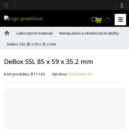
☰
V
y
h
Ú
Laboratorní materiál
Manipulační a skladovací krabičky
l
v
o
e
DeBox SSL 85 x 59 x 35.2 mm
d
d
n
a
í
DeBox SSL 85 x 59 x 35.2 mm
t
s
t
r
Kód produktu:
B11143
Výrobce:
BIOplastic BV
a
n
a