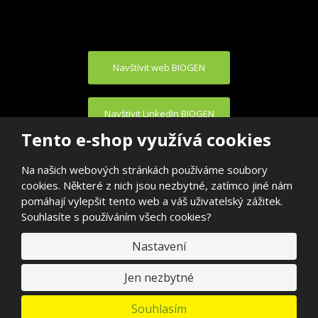
Navštívit web BIOGEN
Navštívit LinkedIn BIOGEN
Tento e-shop využívá cookies
Na našich webových stránkách používáme soubory
cookies. Některé z nich jsou nezbytné, zatímco jiné nám
pomáhají vylepšit tento web a váš uživatelský zážitek.
Souhlasíte s používáním všech cookies?
© 2026, BIOGEN PRAHA s.r.o.
E
Nastavení
VYROBILA
B
R
Á
N
Jen nezbytné
A
.
C
Souhlasím
Z