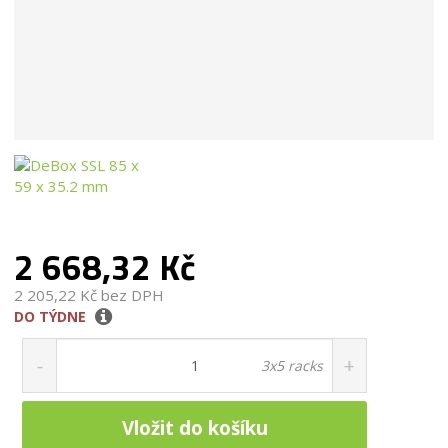
2 668,32 Kč
2 205,22 Kč bez DPH
DO TÝDNE
S
N
Z
n
a
m
3x5 racks
ě
í
v
n
ž
ý
i
i
š
Vložit do košíku
t
t
i