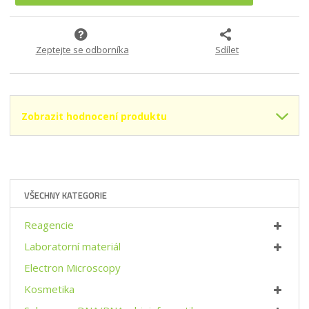
p
m
t
o
n
m
č
o
n
e
Zeptejte se odborníka
Sdílet
ž
o
t
s
ž
t
s
v
t
í
v
Zobrazit hodnocení produktu
í
VŠECHNY KATEGORIE
Reagencie
Laboratorní materiál
Electron Microscopy
Kosmetika