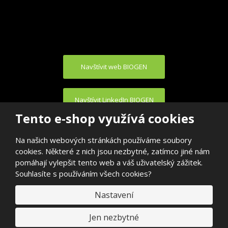
Navštívit web BIOGEN
Navštívit LinkedIn BIOGEN
Tento e-shop využívá cookies
Na našich webových stránkách používáme soubory
cookies. Některé z nich jsou nezbytné, zatímco jiné nám
pomáhají vylepšit tento web a váš uživatelský zážitek.
Souhlasíte s používáním všech cookies?
© 2026, BIOGEN PRAHA s.r.o.
E
Nastavení
VYROBILA
B
R
Á
N
Jen nezbytné
A
.