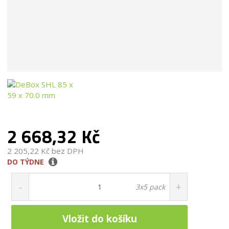
2 668,32 Kč
2 205,22 Kč bez DPH
DO TÝDNE
S
N
Z
n
a
m
3x5 pack
ě
í
v
n
ž
ý
i
i
š
Vložit do košíku
t
t
i