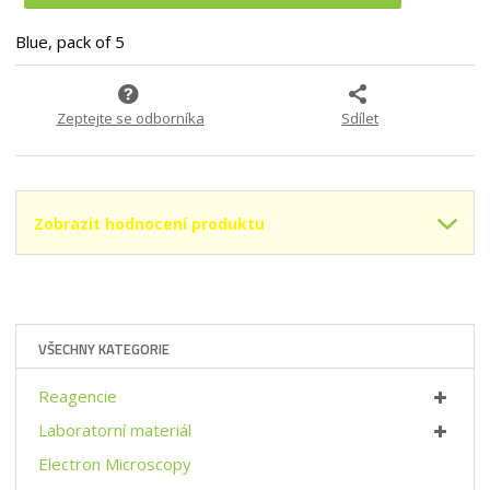
p
m
t
o
n
m
Blue, pack of 5
č
o
n
e
ž
o
t
s
ž
Zeptejte se odborníka
Sdílet
t
s
v
t
í
v
í
Zobrazit hodnocení produktu
VŠECHNY KATEGORIE
Reagencie
Laboratorní materiál
Electron Microscopy