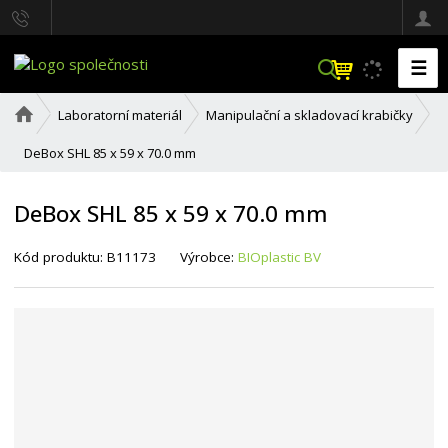
☰
V
y
h
Ú
Laboratorní materiál
Manipulační a skladovací krabičky
l
v
o
e
DeBox SHL 85 x 59 x 70.0 mm
d
d
n
a
í
DeBox SHL 85 x 59 x 70.0 mm
t
s
t
r
Kód produktu:
B11173
Výrobce:
BIOplastic BV
a
n
a