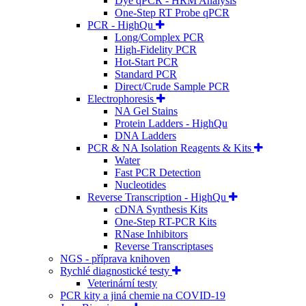
Dye qPCR - HRM Analysis
One-Step RT Probe qPCR
PCR - HighQu
Long/Complex PCR
High-Fidelity PCR
Hot-Start PCR
Standard PCR
Direct/Crude Sample PCR
Electrophoresis
NA Gel Stains
Protein Ladders - HighQu
DNA Ladders
PCR & NA Isolation Reagents & Kits
Water
Fast PCR Detection
Nucleotides
Reverse Transcription - HighQu
cDNA Synthesis Kits
One-Step RT-PCR Kits
RNase Inhibitors
Reverse Transcriptases
NGS - příprava knihoven
Rychlé diagnostické testy
Veterinární testy
PCR kity a jiná chemie na COVID-19