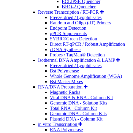
ECLIPSE Quencher
BHQ-2 Quencher
Reverse Transcription / RT-PCR
Freeze-dried / Lyophilisates
Random and Oligo (dT) Primers
Endpoint Detection
qPCR Supplements
SYBR®Green Detection
Direct RT-qPCR / Robust Amplification
cDNA Synthesis
Probes / TaqMan® Detection
Isothermal DNA Amplification & LAMP
Freeze-dried / Lyophilisates
Bst Polymerase
Whole Genome Amplification (WGA)
Bst Master Mixes
RNA/DNA Preparation
Magnetic Racks
Viral DNA & RNA - Column Kit
Genomic DNA - Solution Kits
Total RNA - Column Kit
Genomic DNA - Column Kits
Plasmid DNA - Column Kit
in vitro Transcription
RNA Polymerase