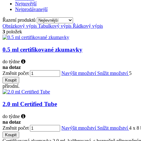
Nejnovější
Nejprodávanejší
Řazení produktů
Obrázkový výpis
Tabulkový výpis
Řádkový výpis
3
položek
0.5 ml certifikované zkumavky
do týdne
na dotaz
Změnit počet
Navýšit množství
Snížit množství
5
Koupit
přírodní.
2.0 ml Certified Tube
do týdne
na dotaz
Změnit počet
Navýšit množství
Snížit množství
4 x 8
Koupit
Certifikovaná zkumavka 2,0 ml, kalibrovaná, s bezpečně připevněným