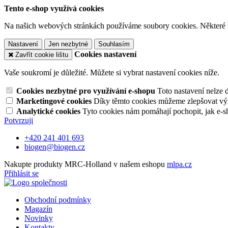
Tento e-shop využívá cookies
Na našich webových stránkách používáme soubory cookies. Některé z n
Nastavení
Jen nezbytné
Souhlasím
Cookies nastavení
Zavřít cookie lištu
Vaše soukromí je důležité. Můžete si vybrat nastavení cookies níže.
Cookies nezbytné pro využívání e-shopu
Toto nastavení nelze 
Marketingové cookies
Díky těmto cookies můžeme zlepšovat výko
Analytické cookies
Tyto cookies nám pomáhají pochopit, jak e-s
Potvrzuji
+420 241 401 693
biogen@biogen.cz
Nakupte produkty MRC-Holland v našem eshopu
mlpa.cz
Přihlásit se
Obchodní podmínky
Magazín
Novinky
Kontakty