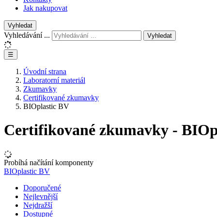
Jak nakupovat
Vyhledat
Vyhledávání ...
Vyhledat
☰
Úvodní strana
Laboratorní materiál
Zkumavky
Certifikované zkumavky
BIOplastic BV
Certifikované zkumavky - BIOp
Probíhá načítání komponenty
BIOplastic BV
Doporučené
Nejlevnější
Nejdražší
Dostupné