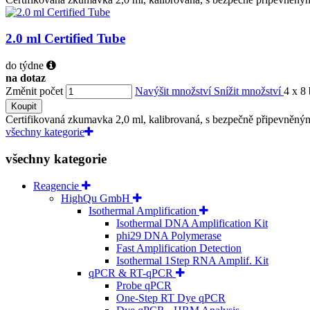
2.0 ml Certified Tube
do týdne
na dotaz
Změnit počet
Navýšit množství
Snížit množství
4 x 8
Koupit
Certifikovaná zkumavka 2,0 ml, kalibrovaná, s bezpečně připevněným
všechny kategorie
všechny kategorie
Reagencie
HighQu GmbH
Isothermal Amplification
Isothermal DNA Amplification Kit
phi29 DNA Polymerase
Fast Amplification Detection
Isothermal 1Step RNA Amplif. Kit
qPCR & RT-qPCR
Probe qPCR
One-Step RT Dye qPCR