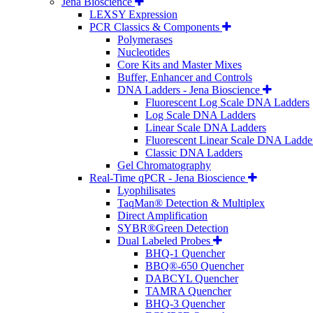
Jena Bioscience
LEXSY Expression
PCR Classics & Components
Polymerases
Nucleotides
Core Kits and Master Mixes
Buffer, Enhancer and Controls
DNA Ladders - Jena Bioscience
Fluorescent Log Scale DNA Ladders
Log Scale DNA Ladders
Linear Scale DNA Ladders
Fluorescent Linear Scale DNA Ladde
Classic DNA Ladders
Gel Chromatography
Real-Time qPCR - Jena Bioscience
Lyophilisates
TaqMan® Detection & Multiplex
Direct Amplification
SYBR®Green Detection
Dual Labeled Probes
BHQ-1 Quencher
BBQ®-650 Quencher
DABCYL Quencher
TAMRA Quencher
BHQ-3 Quencher