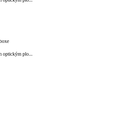
 boxe
 optickým plo...