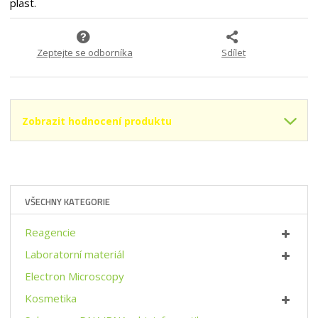
n
m
plast.
č
A
o
n
e
6
ž
o
t
5
s
ž
B
Zeptejte se odborníka
Sdílet
t
s
-
3
v
t
B
í
v
8
í
7
Zobrazit hodnocení produktu
3
2
9
2
B
6
1
VŠECHNY KATEGORIE
C
}
Reagencie
Laboratorní materiál
Electron Microscopy
Kosmetika