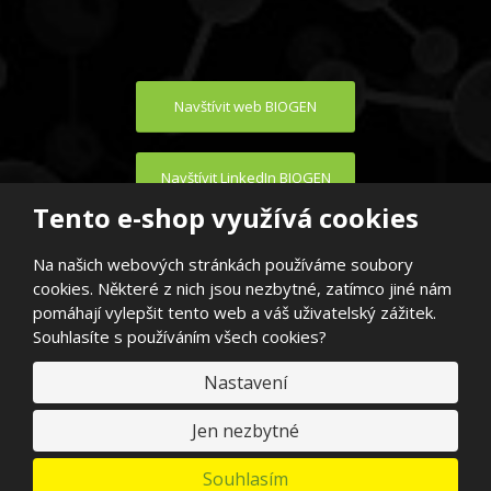
Navštívit web BIOGEN
Navštívit LinkedIn BIOGEN
Tento e-shop využívá cookies
Na našich webových stránkách používáme soubory
cookies. Některé z nich jsou nezbytné, zatímco jiné nám
pomáhají vylepšit tento web a váš uživatelský zážitek.
Souhlasíte s používáním všech cookies?
© 2026, BIOGEN PRAHA s.r.o.
E
Nastavení
VYROBILA
B
R
Á
N
Jen nezbytné
A
.
C
Souhlasím
Z