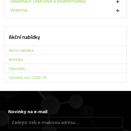
Sekvenace DNA/RNA a bioinformatika
Veterina
Akční nabídky
Akční nabídka
Novinky
Výprodej
Výrobky na COVID-19
Novinky na e-mail