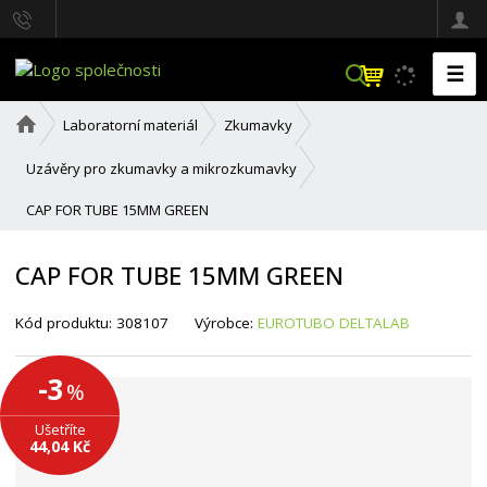
☰
V
y
h
Ú
Laboratorní materiál
Zkumavky
l
v
o
e
Uzávěry pro zkumavky a mikrozkumavky
d
d
n
a
CAP FOR TUBE 15MM GREEN
í
t
s
t
CAP FOR TUBE 15MM GREEN
r
a
n
K
K
Kód produktu:
308107
Výrobce:
EUROTUBO DELTALAB
a
ó
ó
d
d
v
d
-3
%
ý
o
r
d
Ušetříte
o
a
44,04 Kč
b
v
c
a