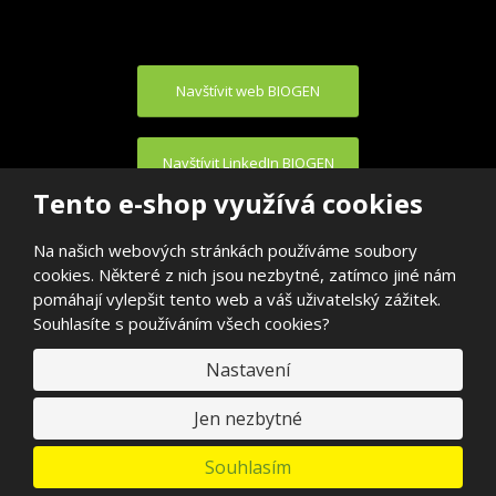
Navštívit web BIOGEN
Navštívit LinkedIn BIOGEN
Tento e-shop využívá cookies
Na našich webových stránkách používáme soubory
cookies. Některé z nich jsou nezbytné, zatímco jiné nám
pomáhají vylepšit tento web a váš uživatelský zážitek.
Souhlasíte s používáním všech cookies?
© 2026, BIOGEN PRAHA s.r.o.
E
Nastavení
VYROBILA
B
R
Á
N
Jen nezbytné
A
.
C
Souhlasím
Z