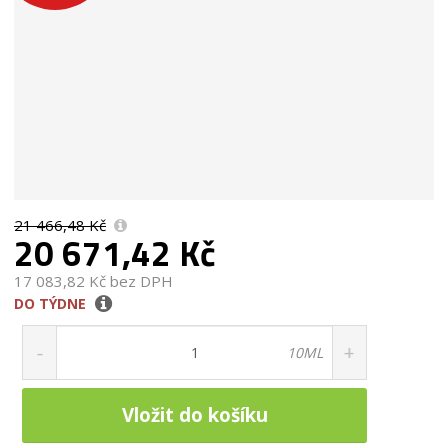
21 466,48 Kč
20 671,42 Kč
17 083,82 Kč bez DPH
DO TÝDNE
S
N
Z
n
a
m
10ML
ě
í
v
n
ž
ý
i
i
š
Vložit do košíku
t
t
i
p