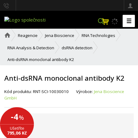
☰
V
y
h
Ú
Reagencie
Jena Bioscience
RNA Technologies
l
v
o
e
RNA Analysis & Detection
dsRNA detection
d
d
n
a
Anti-dsRNA monoclonal antibody K2
í
t
s
t
Anti-dsRNA monoclonal antibody K2
r
a
n
Kód produktu:
RNT-SCI-10030010
Výrobce:
Jena Bioscience
a
GmbH
-4
%
Ušetříte
795,06 Kč