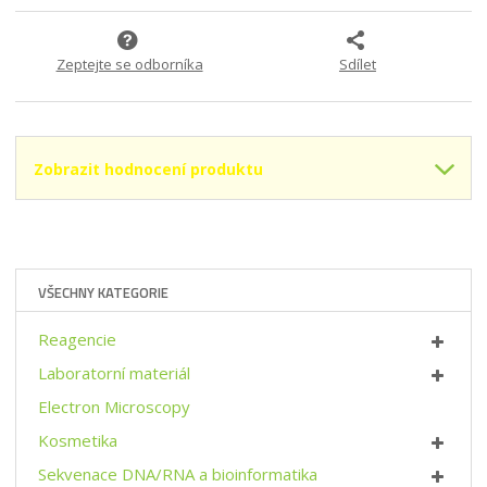
m
t
o
n
m
č
o
n
e
Zeptejte se odborníka
Sdílet
ž
o
t
s
ž
t
s
v
t
í
v
Zobrazit hodnocení produktu
í
VŠECHNY KATEGORIE
Reagencie
Laboratorní materiál
Electron Microscopy
Kosmetika
Sekvenace DNA/RNA a bioinformatika