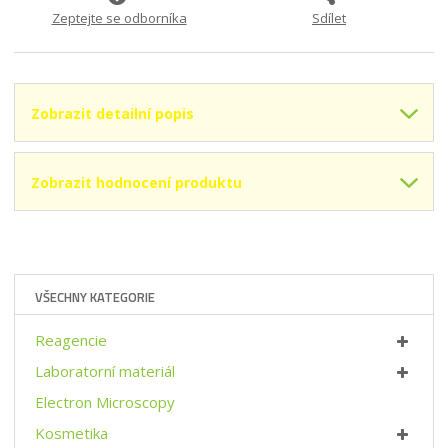
s
ž
A
Zeptejte se odborníka
Sdílet
t
s
5
v
t
-
E
í
v
5
í
5
Zobrazit detailní popis
5
1
2
9
Zobrazit hodnocení produktu
5
0
D
4
0
}
VŠECHNY KATEGORIE
Reagencie
Laboratorní materiál
Electron Microscopy
Kosmetika