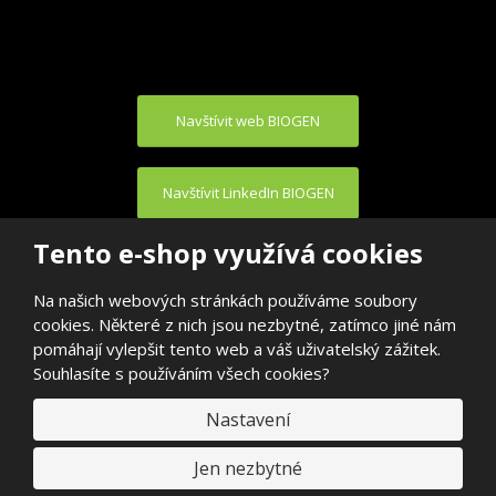
Navštívit web BIOGEN
Navštívit LinkedIn BIOGEN
Tento e-shop využívá cookies
Na našich webových stránkách používáme soubory
cookies. Některé z nich jsou nezbytné, zatímco jiné nám
pomáhají vylepšit tento web a váš uživatelský zážitek.
© 2026, BIOGEN PRAHA s.r.o.
Souhlasíte s používáním všech cookies?
E
VYROBILA
B
Nastavení
R
Á
N
A
Jen nezbytné
.
C