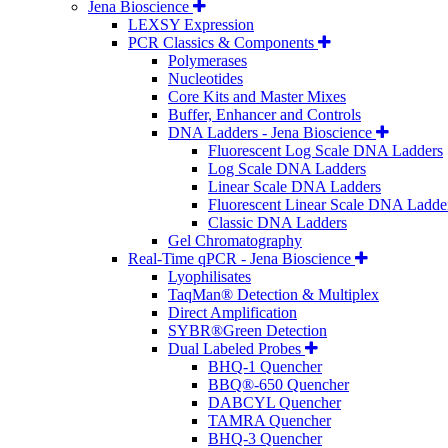
Jena Bioscience
LEXSY Expression
PCR Classics & Components
Polymerases
Nucleotides
Core Kits and Master Mixes
Buffer, Enhancer and Controls
DNA Ladders - Jena Bioscience
Fluorescent Log Scale DNA Ladders
Log Scale DNA Ladders
Linear Scale DNA Ladders
Fluorescent Linear Scale DNA Ladde
Classic DNA Ladders
Gel Chromatography
Real-Time qPCR - Jena Bioscience
Lyophilisates
TaqMan® Detection & Multiplex
Direct Amplification
SYBR®Green Detection
Dual Labeled Probes
BHQ-1 Quencher
BBQ®-650 Quencher
DABCYL Quencher
TAMRA Quencher
BHQ-3 Quencher