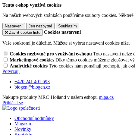
Tento e-shop využívá cookies
Na našich webových stránkách používáme soubory cookies. Některé z n
Nastavení
Jen nezbytné
Souhlasím
Cookies nastavení
Zavřít cookie lištu
Vaše soukromí je důležité. Můžete si vybrat nastavení cookies níže.
Cookies nezbytné pro využívání e-shopu
Toto nastavení nelze 
Marketingové cookies
Díky těmto cookies můžeme zlepšovat výko
Analytické cookies
Tyto cookies nám pomáhají pochopit, jak e-s
Potvrzuji
+420 241 401 693
biogen@biogen.cz
Nakupte produkty MRC-Holland v našem eshopu
mlpa.cz
Přihlásit se
Obchodní podmínky
Magazín
Novinky
Kontakty