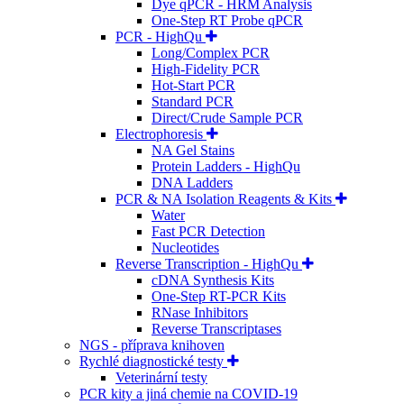
Dye qPCR - HRM Analysis
One-Step RT Probe qPCR
PCR - HighQu
Long/Complex PCR
High-Fidelity PCR
Hot-Start PCR
Standard PCR
Direct/Crude Sample PCR
Electrophoresis
NA Gel Stains
Protein Ladders - HighQu
DNA Ladders
PCR & NA Isolation Reagents & Kits
Water
Fast PCR Detection
Nucleotides
Reverse Transcription - HighQu
cDNA Synthesis Kits
One-Step RT-PCR Kits
RNase Inhibitors
Reverse Transcriptases
NGS - příprava knihoven
Rychlé diagnostické testy
Veterinární testy
PCR kity a jiná chemie na COVID-19