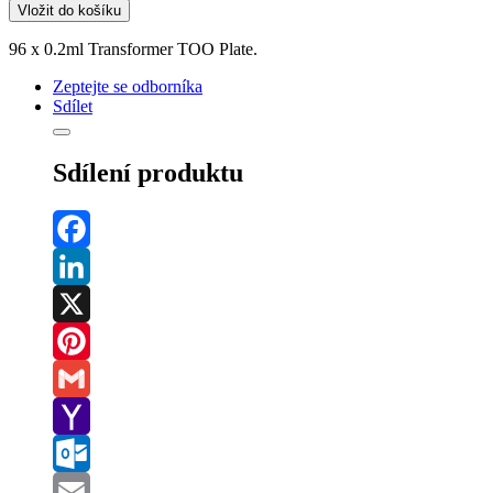
Vložit do košíku
96 x 0.2ml Transformer TOO Plate.
Zeptejte se odborníka
Sdílet
Sdílení produktu
Facebook
LinkedIn
X
Pinterest
Gmail
Yahoo
Mail
Outlook.com