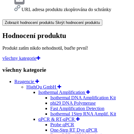
Email
URL adresa produktu zkopírována do schránky
Zobrazit hodnocení produktu
Skrýt hodnocení produktu
Hodnocení produktu
Produkt zatím nikdo nehodnotil, buďte první!
všechny kategorie
všechny kategorie
Reagencie
HighQu GmbH
Isothermal Amplification
Isothermal DNA Amplification Kit
phi29 DNA Polymerase
Fast Amplification Detection
Isothermal 1Step RNA Amplif. Kit
qPCR & RT-qPCR
Probe qPCR
One-Step RT Dye qPCR