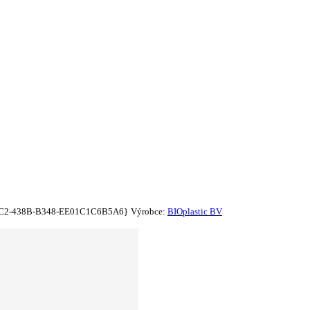
C2-438B-B348-EE01C1C6B5A6}
Výrobce:
BIOplastic BV