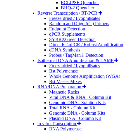
ECLIPSE Quencher
BHQ-2 Quencher
Reverse Transcription / RT-PCR
Freeze-dried / Lyophilisates
Random and Oligo (dT) Primers
Endpoint Detection
qPCR Supplements
SYBR®Green Detection
Direct RT-qPCR / Robust Amplification
cDNA Synthesis
Probes / TaqMan® Detection
Isothermal DNA Amplification & LAMP
Freeze-dried / Lyophilisates
Bst Polymerase
Whole Genome Amplification (WGA)
Bst Master Mixes
RNA/DNA Preparation
Magnetic Racks
Viral DNA & RNA - Column Kit
Genomic DNA - Solution Kits
Total RNA - Column Kit
Genomic DNA - Column Kits
Plasmid DNA - Column Kit
in vitro Transcription
RNA Polymerase