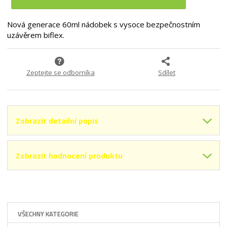
t
i
1
p
m
t
2
o
n
m
Nová generace 60ml nádobek s vysoce bezpečnostním
-
č
o
n
uzávěrem biflex.
7
e
ž
o
A
t
s
ž
E
4
t
s
F
Zeptejte se odborníka
Sdílet
v
t
A
í
v
8
í
3
B
F
Zobrazit detailní popis
9
4
}
Zobrazit hodnocení produktu
VŠECHNY KATEGORIE