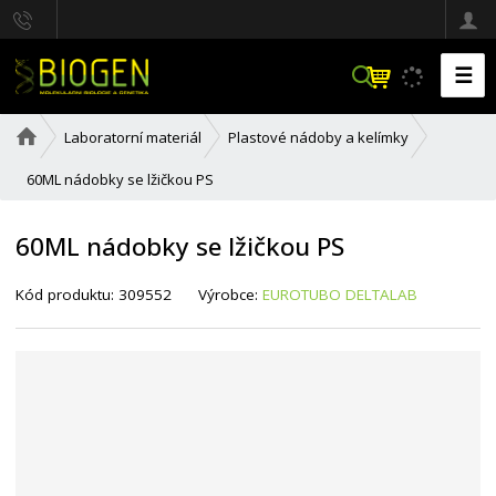
☰
V
y
h
Ú
Laboratorní materiál
Plastové nádoby a kelímky
l
v
e
o
60ML nádobky se lžičkou PS
d
d
a
n
í
t
60ML nádobky se lžičkou PS
s
t
K
r
Kód produktu:
309552
Výrobce:
EUROTUBO DELTALAB
ó
a
d
n
d
a
o
d
a
v
a
t
e