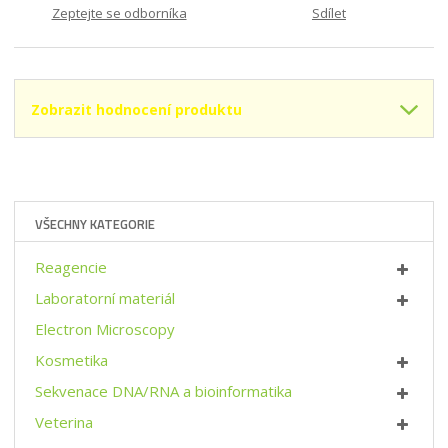
s
ž
1
Zeptejte se odborníka
Sdílet
t
s
3
v
t
-
í
v
F
1
í
8
Zobrazit hodnocení produktu
3
E
5
B
8
C
VŠECHNY KATEGORIE
0
4
8
Reagencie
}
Laboratorní materiál
Electron Microscopy
Kosmetika
Sekvenace DNA/RNA a bioinformatika
Veterina