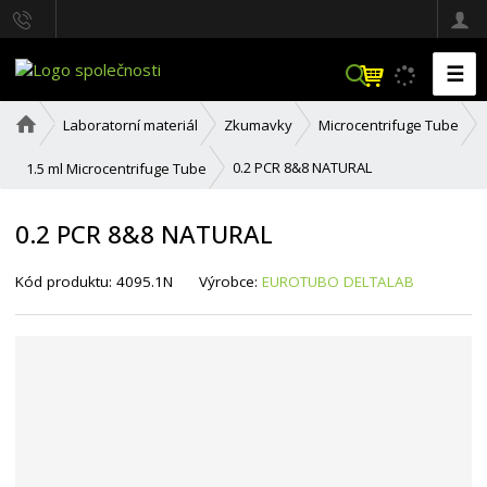
☰
V
y
h
Ú
Laboratorní materiál
Zkumavky
Microcentrifuge Tube
l
v
o
e
0.2 PCR 8&8 NATURAL
1.5 ml Microcentrifuge Tube
d
d
n
a
í
0.2 PCR 8&8 NATURAL
t
s
t
r
K
K
Kód produktu:
4095.1N
Výrobce:
EUROTUBO DELTALAB
a
ó
ó
n
d
d
a
v
d
ý
o
r
d
o
a
b
v
c
a
e
t
:
e