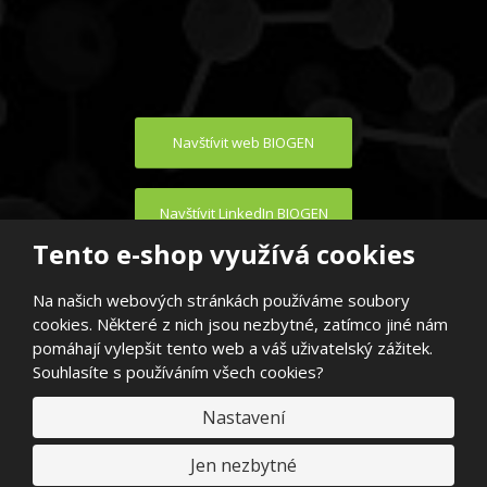
Navštívit web BIOGEN
Navštívit LinkedIn BIOGEN
Tento e-shop využívá cookies
Na našich webových stránkách používáme soubory
cookies. Některé z nich jsou nezbytné, zatímco jiné nám
pomáhají vylepšit tento web a váš uživatelský zážitek.
Souhlasíte s používáním všech cookies?
© 2026, BIOGEN PRAHA s.r.o.
E
Nastavení
VYROBILA
B
R
Á
N
Jen nezbytné
A
.