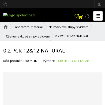
☰
V
y
h
Ú
Laboratorní materiál
Zkumavkové stripy s víčkem
l
v
o
e
0.2 PCR 12&12 NATURAL
12-zkumavkové stripy s víčkem
d
d
n
a
í
0.2 PCR 12&12 NATURAL
t
s
t
r
K
K
Kód produktu:
4095.4N
Výrobce:
EUROTUBO DELTALAB
a
ó
ó
n
d
d
a
v
d
ý
o
r
d
o
a
b
v
c
a
e
t
:
e