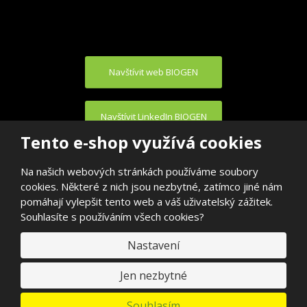
Navštívit web BIOGEN
Navštívit LinkedIn BIOGEN
Tento e-shop využívá cookies
Na našich webových stránkách používáme soubory
cookies. Některé z nich jsou nezbytné, zatímco jiné nám
pomáhají vylepšit tento web a váš uživatelský zážitek.
Souhlasíte s používáním všech cookies?
© 2026, BIOGEN PRAHA s.r.o.
E
Nastavení
VYROBILA
B
R
Á
N
Jen nezbytné
A
.
C
Souhlasím
Z