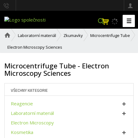
☰
V
y
h
Ú
Laboratorní materiál
Zkumavky
Microcentrifuge Tube
l
v
o
e
Electron Microscopy Sciences
d
d
n
a
í
Microcentrifuge Tube - Electron
t
s
Microscopy Sciences
t
r
a
n
VŠECHNY KATEGORIE
a
Reagencie
Laboratorní materiál
Electron Microscopy
Kosmetika