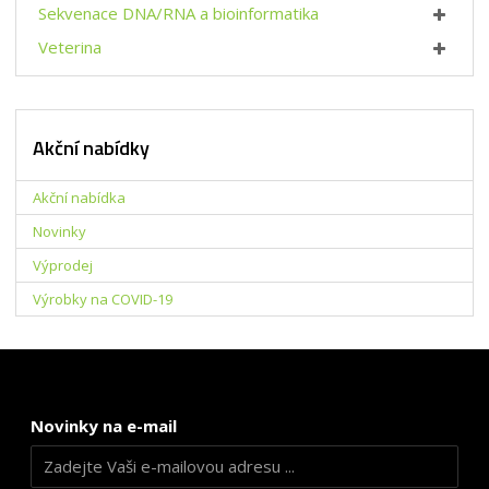
Sekvenace DNA/RNA a bioinformatika
Veterina
Akční nabídky
Akční nabídka
Novinky
Výprodej
Výrobky na COVID-19
Novinky na e-mail