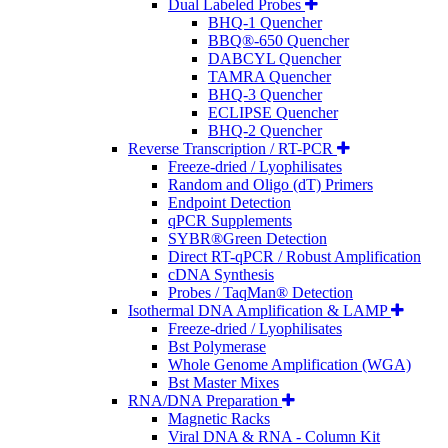
Dual Labeled Probes
BHQ-1 Quencher
BBQ®-650 Quencher
DABCYL Quencher
TAMRA Quencher
BHQ-3 Quencher
ECLIPSE Quencher
BHQ-2 Quencher
Reverse Transcription / RT-PCR
Freeze-dried / Lyophilisates
Random and Oligo (dT) Primers
Endpoint Detection
qPCR Supplements
SYBR®Green Detection
Direct RT-qPCR / Robust Amplification
cDNA Synthesis
Probes / TaqMan® Detection
Isothermal DNA Amplification & LAMP
Freeze-dried / Lyophilisates
Bst Polymerase
Whole Genome Amplification (WGA)
Bst Master Mixes
RNA/DNA Preparation
Magnetic Racks
Viral DNA & RNA - Column Kit