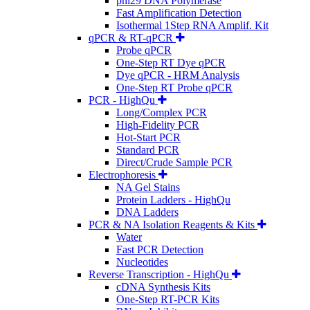
phi29 DNA Polymerase
Fast Amplification Detection
Isothermal 1Step RNA Amplif. Kit
qPCR & RT-qPCR
Probe qPCR
One-Step RT Dye qPCR
Dye qPCR - HRM Analysis
One-Step RT Probe qPCR
PCR - HighQu
Long/Complex PCR
High-Fidelity PCR
Hot-Start PCR
Standard PCR
Direct/Crude Sample PCR
Electrophoresis
NA Gel Stains
Protein Ladders - HighQu
DNA Ladders
PCR & NA Isolation Reagents & Kits
Water
Fast PCR Detection
Nucleotides
Reverse Transcription - HighQu
cDNA Synthesis Kits
One-Step RT-PCR Kits