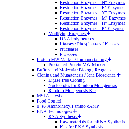
Restriction Enzymes: "N" Enzymes
Restriction Enzymes: "F" Enzymes
Restriction Enzymes: "X" Enzymes
Restriction Enzymes: "M" Enzymes
Restriction Enzymes: "H" Enzymes
Restriction Enzymes: "P" Enzymes
Modifying Enzymes
DNA Polymerases
Ligases / Phosphatases / Kinases
Nucleases
Proteases
Protein MW Marker / Immunostaining
Prestained Protein MW Marker
Buffers and Molecular Biology Reagents
Cloning and Mutagenesis / Jene Bioscience
Ligase-free Cloning
Nucleotides for Random Mutagenesis
Random Mutagenesis Kits
MSI Analysis
Food Control
8-[(6-Amino)hexyl]-amino-cAMP
RNA Technologies
RNA Synthesis
Raw materials for mRNA Synthesis
Kits for RNA Synthesis