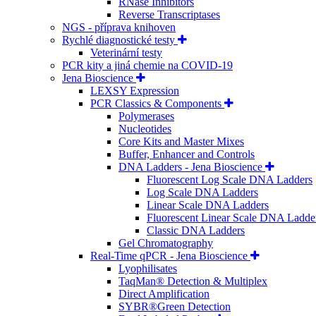
RNase Inhibitors
Reverse Transcriptases
NGS - příprava knihoven
Rychlé diagnostické testy
Veterinární testy
PCR kity a jiná chemie na COVID-19
Jena Bioscience
LEXSY Expression
PCR Classics & Components
Polymerases
Nucleotides
Core Kits and Master Mixes
Buffer, Enhancer and Controls
DNA Ladders - Jena Bioscience
Fluorescent Log Scale DNA Ladders
Log Scale DNA Ladders
Linear Scale DNA Ladders
Fluorescent Linear Scale DNA Ladde
Classic DNA Ladders
Gel Chromatography
Real-Time qPCR - Jena Bioscience
Lyophilisates
TaqMan® Detection & Multiplex
Direct Amplification
SYBR®Green Detection