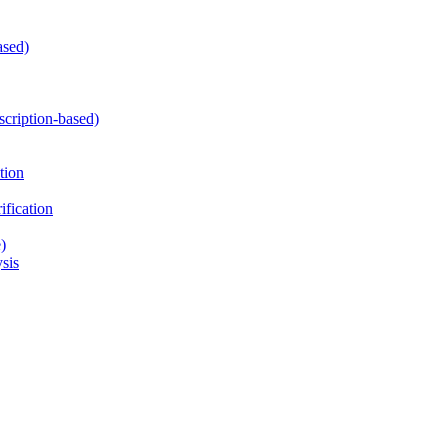
ased)
cription-based)
tion
fication
)
sis