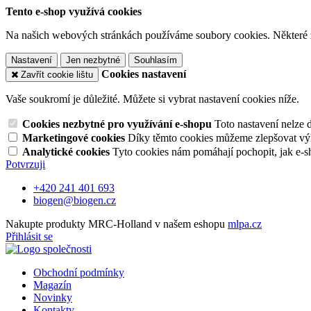
Tento e-shop využívá cookies
Na našich webových stránkách používáme soubory cookies. Některé z n
Nastavení
Jen nezbytné
Souhlasím
Cookies nastavení
Zavřít cookie lištu
Vaše soukromí je důležité. Můžete si vybrat nastavení cookies níže.
Cookies nezbytné pro využívání e-shopu
Toto nastavení nelze 
Marketingové cookies
Díky těmto cookies můžeme zlepšovat výko
Analytické cookies
Tyto cookies nám pomáhají pochopit, jak e-s
Potvrzuji
+420 241 401 693
biogen@biogen.cz
Nakupte produkty MRC-Holland v našem eshopu
mlpa.cz
Přihlásit se
Obchodní podmínky
Magazín
Novinky
Kontakty