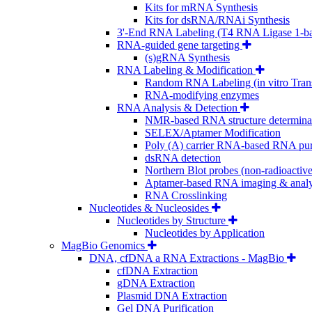
Kits for mRNA Synthesis
Kits for dsRNA/RNAi Synthesis
3'-End RNA Labeling (T4 RNA Ligase 1-b
RNA-guided gene targeting
(s)gRNA Synthesis
RNA Labeling & Modification
Random RNA Labeling (in vitro Trans
RNA-modifying enzymes
RNA Analysis & Detection
NMR-based RNA structure determina
SELEX/Aptamer Modification
Poly (A) carrier RNA-based RNA puri
dsRNA detection
Northern Blot probes (non-radioactive
Aptamer-based RNA imaging & analy
RNA Crosslinking
Nucleotides & Nucleosides
Nucleotides by Structure
Nucleotides by Application
MagBio Genomics
DNA, cfDNA a RNA Extractions - MagBio
cfDNA Extraction
gDNA Extraction
Plasmid DNA Extraction
Gel DNA Purification