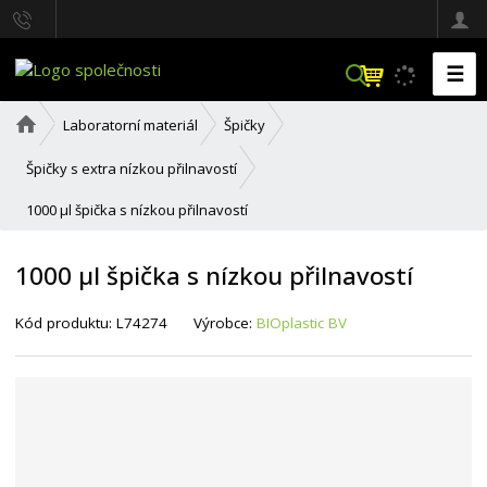
☰
V
y
h
Ú
Laboratorní materiál
Špičky
l
v
o
e
Špičky s extra nízkou přilnavostí
d
d
n
a
1000 µl špička s nízkou přilnavostí
í
t
s
t
1000 µl špička s nízkou přilnavostí
r
a
n
K
Kód produktu:
L74274
Výrobce:
BIOplastic BV
a
ó
d
d
o
d
a
v
a