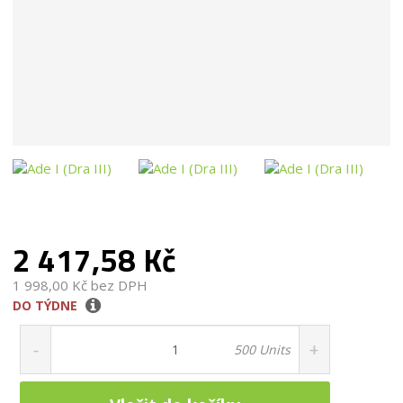
E
l
R
e
1
:
2
{
3
A
1
1
3
7
A
0
4
5
-
E
4
2 417,58 Kč
3
9
-
1 998,00 Kč bez DPH
4
DO TÝDNE
5
B
S
N
Z
B
n
a
m
500 Units
-
ě
í
v
9
n
ž
ý
A
i