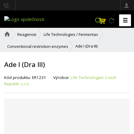
☰
V
y
h
Ú
Reagencie
Life Technologies / Fermentas
l
v
o
e
Ade I (Dra III)
Conventional restriction enzymes
d
d
n
a
í
Ade I (Dra III)
t
s
t
r
K
K
Kód produktu:
ER1231
Výrobce:
Life Technologies Czech
a
ó
ó
Republic s.r.o.
n
d
d
a
v
d
ý
o
r
d
o
a
b
v
c
a
e
t
:
e