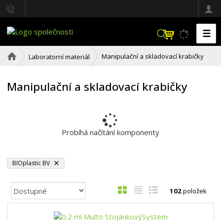
☰
V
y
h
Ú
Manipulační a skladovací krabičky
Laboratorní materiál
l
v
o
e
d
Manipulační a skladovací krabičky
d
n
a
í
t
s
t
r
Probíhá načítání komponenty
a
n
a
BIOplastic BV
Ř
O
T
Ř
102
položek
a
b
a
á
z
r
b
d
e
á
u
k