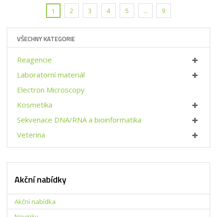
t
t
i
p
2
3
4
5
...
9
1
m
t
o
n
m
č
o
n
e
VŠECHNY KATEGORIE
ž
o
t
s
ž
Reagencie
t
s
v
t
Laboratorní materiál
í
v
Electron Microscopy
í
Kosmetika
Sekvenace DNA/RNA a bioinformatika
Veterina
Akční nabídky
Akční nabídka
Novinky